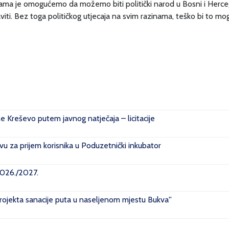
 nama je omogućemo da možemo biti politički narod u Bosni i Herc
viti. Bez toga političkog utjecaja na svim razinama, teško bi to mogl
ne Kreševo putem javnog natječaja – licitacije
u za prijem korisnika u Poduzetnički inkubator
2026./2027.
projekta sanacije puta u naseljenom mjestu Bukva''