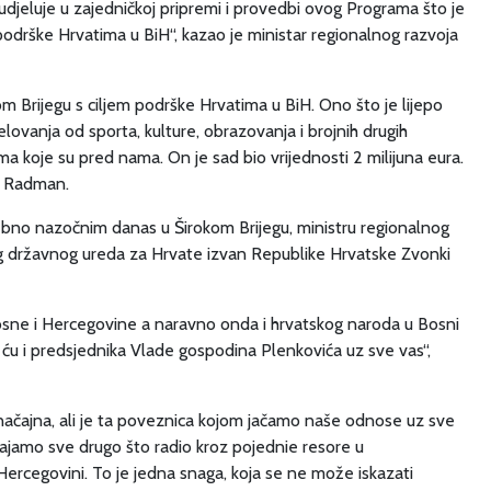
 sudjeluje u zajedničkoj pripremi i provedbi ovog Programa što je
 podrške Hrvatima u BiH“, kazao je ministar regionalnog razvoja
 Brijegu s ciljem podrške Hrvatima u BiH. Ono što je lijepo
jelovanja od sporta, kulture, obrazovanja i brojnih drugih
ama koje su pred nama. On je sad bio vrijednosti 2 milijuna eura.
ić Radman.
sebno nazočnim danas u Širokom Brijegu, ministru regionalnog
jeg državnog ureda za Hrvate izvan Republike Hrvatske Zvonki
 Bosne i Hercegovine a naravno onda i hrvatskog naroda u Bosni
t ću i predsjednika Vlade gospodina Plenkovića uz sve vas“,
značajna, ali je ta poveznica kojom jačamo naše odnose uz sve
ajamo sve drugo što radio kroz pojednie resore u
Hercegovini. To je jedna snaga, koja se ne može iskazati