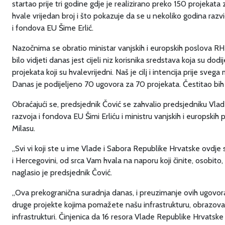
startao prije tri godine gdje je realizirano preko 150 projekata
hvale vrijedan broj i što pokazuje da se u nekoliko godina razv
i fondova EU Šime Erlić.
Nazočnima se obratio ministar vanjskih i europskih poslova RH
bilo vidjeti danas jest cijeli niz korisnika sredstava koja su do
projekata koji su hvalevrijedni. Naš je cilj i intencija prije s
Danas je podijeljeno 70 ugovora za 70 projekata. Čestitao bih s
Obraćajući se, predsjednik Čović se zahvalio predsjedniku Vla
razvoja i fondova EU Šimi Erliću i ministru vanjskih i europs
Milasu.
„Svi vi koji ste u ime Vlade i Sabora Republike Hrvatske ovdje
i Hercegovini, od srca Vam hvala na naporu koji činite, osobito
naglasio je predsjednik Čović.
„Ova prekogranična suradnja danas, i preuzimanje ovih ugovora
druge projekte kojima pomažete našu infrastrukturu, obrazova
infrastrukturi. Činjenica da 16 resora Vlade Republike Hrvatsk