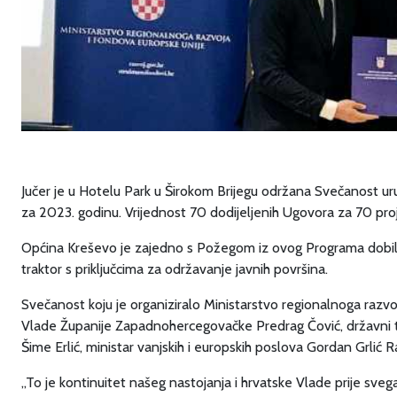
Jučer je u Hotelu Park u Širokom Brijegu održana Svečanost u
za 2023. godinu. Vrijednost 70 dodijeljenih Ugovora za 70 proje
Općina Kreševo je zajedno s Požegom iz ovog Programa dobila
traktor s priključcima za održavanje javnih površina.
Svečanost koju je organiziralo Ministarstvo regionalnoga razvoj
Vlade Županije Zapadnohercegovačke Predrag Čović, državni ta
Šime Erlić, ministar vanjskih i europskih poslova Gordan Grli
„To je kontinuitet našeg nastojanja i hrvatske Vlade prije sv