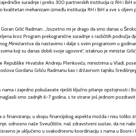
 zajedničke suradnje i preko 300 partnerskih institucija iz RH i BiH
io kvalitetan mehanizam između institucija RH i BiH a sve s ciljem
 Goran Grlić Radman. „Izuzetno mi je drago da smo danas u Širokom
dijeljena kroz Program prekogranične suradnje s različitih područja d
vega mog Ministarstva da nastavimo i dalje s ovim programom u godin
vima koji su danas dobili svoje ugovore“, istaknuo je ministar Grl
de Republike Hrvatske Andreju Plenkoviću, ministrima u Vladi, po
kih poslova Gordanu Grliću Radmanu kao i državnom tajniku Središn
 s nama i zajedno pokušavate riješiti ključno pitanje opstojnosti i
, naglasili smo zadnjih 6-7 godina, s te strane još jednom pozdravi
 o financiranju, u skopu financijskog aspekta možda i nisu toliko 
nje, odnosno naše Sveučilište, naš zdravstveni sustav, da ne nabr
e izravno je uključeno u svakodnevnu koordinaciju s nama u Bosni i 