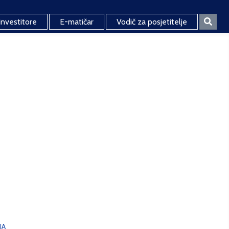
investitore
E-matičar
Vodič za posjetitelje
JA