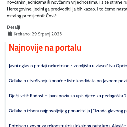
novčanim jednicama ili novčanim vrijednostima. I s te strane
Hercegovine. Jedini ga predvoditi, ja bih kazao. I to ćemo nasta
ostalog predsjednik Čović.
Detalji
Kreirano: 29 Srpanj 2023
Najnovije na portalu
Javni oglas o prodaji nekretnine - zemljišta u vlasništvu Opći
Odluka o utvrđivanju konačne liste kandidata po Javnom poziv
Dječji vrtić Radost – Javni poziv za upis djece za pedagošku 
Odluka o izboru najpovoljnijeg ponuditelja | ''Izrada glavnog 
Potpisan ugovor za rekonstrukciju lokalnog puta kroz Alagiće