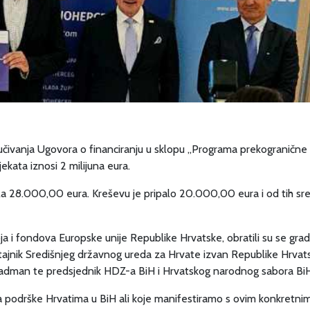
ručivanja Ugovora o financiranju u sklopu „Programa prekograničn
kata iznosi 2 milijuna eura.
 28.000,00 eura. Kreševu je pripalo 20.000,00 eura i od tih sre
a i fondova Europske unije Republike Hrvatske, obratili su se grad
jnik Središnjeg državnog ureda za Hrvate izvan Republike Hrvats
ć Radman te predsjednik HDZ-a BiH i Hrvatskog narodnog sabora Bi
ega podrške Hrvatima u BiH ali koje manifestiramo s ovim konkretn