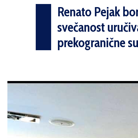
Renato Pejak bor
svečanost uručiv
prekogranične s