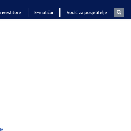
investitore
E-matičar
Vodič za posjetitelje
JA