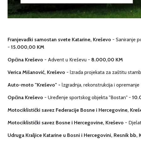
Franjevadki samostan svete Katarine, Kreševo
- Saniranje p
-
15.000,00 KM
Općina Kreševo
- Advent u Kreševu -
8.000,00 KM
Verica Mišanović, Kreševo
- lzrada projekata za zaštitu stam
Auto-moto "Kreševo" -
lzgradnja, rekonstrukcija i opremanj
Općina Kreševo
- Uređenje sportskog objekta "Bostan" -
10.
Motociklistički savez Federacije Bosne i Hercegovine, Kre
Motociklistički savez Bosne i Hercegovine, Kreševo
- Djela
Udruga Kraljice Katarine u Bosni i Hercegovini, Resnik bb,