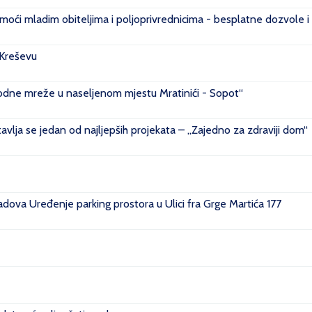
ći mladim obiteljima i poljoprivrednicima - besplatne dozvole i
 Kreševu
ovodne mreže u naseljenom mjestu Mratinići - Sopot“
vlja se jedan od najljepših projekata – „Zajedno za zdraviji dom“
ova Uređenje parking prostora u Ulici fra Grge Martića 177