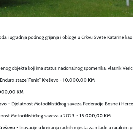
oda i ugradnja podnog grijanja i obloge u Crkvu Svete Katarine k
benog objekta koji ima status nacionalnog spomenika, vlasnik Veri
e Enduro staze"Fenix" Kreševo -
10.000,00 KM
000,00 KM
ševo
- Djelatnost Motociklističkog saveza Federacije Bosne i Herc
tnost Motociklističkog saveza u 2023. -
15.000,00 KM
 Kreševo
- lnovacije u kreiranju radnih mjesta za mlade u ruralnim 