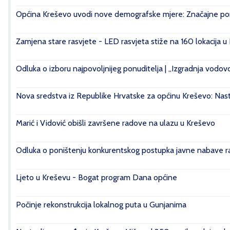
Općina Kreševo uvodi nove demografske mjere: Značajne pomo
Zamjena stare rasvjete - LED rasvjeta stiže na 160 lokacija u
Odluka o izboru najpovoljnijeg ponuditelja | „Izgradnja vod
Nova sredstva iz Republike Hrvatske za općinu Kreševo: Nasta
Marić i Vidović obišli završene radove na ulazu u Kreševo
Odluka o poništenju konkurentskog postupka javne nabave rad
Ljeto u Kreševu - Bogat program Dana općine
Počinje rekonstrukcija lokalnog puta u Gunjanima