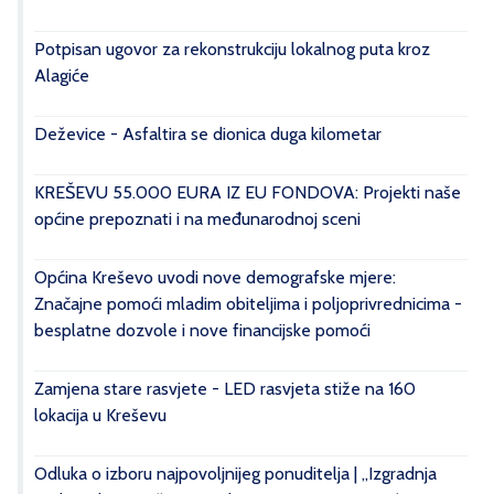
Potpisan ugovor za rekonstrukciju lokalnog puta kroz
Alagiće
Deževice - Asfaltira se dionica duga kilometar
KREŠEVU 55.000 EURA IZ EU FONDOVA: Projekti naše
općine prepoznati i na međunarodnoj sceni
Općina Kreševo uvodi nove demografske mjere:
Značajne pomoći mladim obiteljima i poljoprivrednicima -
besplatne dozvole i nove financijske pomoći
Zamjena stare rasvjete - LED rasvjeta stiže na 160
lokacija u Kreševu
Odluka o izboru najpovoljnijeg ponuditelja | „Izgradnja