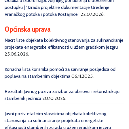
Odluka o izboru najpovoljnijeg ponuditelja u otvorenom
postupku | ''Izrada projektne dokumentacije Uređenje
Vranačkog potoka i potoka Kostajnice''
22.07.2026.
Općinska uprava
Nacrt liste objekata kolektivnog stanovanja za sufinanciranje
projekata energetske efikasnosti u užem gradskom jezgru
25.06.2026.
Konačna lista korisnika pomoći za saniranje posljedica od
poplava na stambenim objektima
06.11.2025.
Rezultati Javnog poziva za izbor za obnovu i rekonstrukciju
stambenih jedinica
20.10.2025.
Javni poziv etažnim vlasnicima objekata kolektivnog
stanovanja za sufinanciranje projekata energetske
efikasnosti stambenih zgrada u užem gradskom jezgru