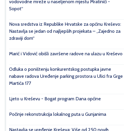
vodovodne mreže u naseljenom mjestu Mratinići -
Sopot“
Nova sredstva iz Republike Hrvatske za općinu Kreševo:
Nastavlja se jedan od najljepših projekata – „Zajedno za
zdraviji dom“
Marić i Vidović obišli završene radove na ulazu u Kreševo
Odluka o poništenju konkurentskog postupka javne
nabave radova Uređenje parking prostora u Ulici fra Grge
Martića 177
Ljeto u Kreševu - Bogat program Dana općine
Počinje rekonstrukcija lokalnog puta u Gunjanima
Nastavlja se uređenje Kreševa: Više od 250 novih