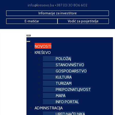
info@kresevo.ba +387 (0) 30 806 602
Informacije za investitore
E-matičar
Vodič za posjetitelje
NOVOSTI
KREŠEVO
POLOŽAJ
STANOVNIŠTVO
GOSPODARSTVO
KULTURA
TURIZAM
PREPOZNATLJIVOST
MAPA
INFO PORTAL
ADMINISTRACIJA
URED NAČELNIKA