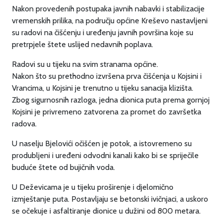
Nakon provedenih postupaka javnih nabavki i stabilizacije
vremenskih prilika, na području općine Kreševo nastavljeni
su radovi na čišćenju i uređenju javnih površina koje su
pretrpjele štete uslijed nedavnih poplava.
Radovi su u tijeku na svim stranama općine.
Nakon što su prethodno izvršena prva čišćenja u Kojsini i
Vrancima, u Kojsini je trenutno u tijeku sanacija klizišta.
Zbog sigurnosnih razloga, jedna dionica puta prema gornjoj
Kojsini je privremeno zatvorena za promet do završetka
radova.
U naselju Bjelovići očišćen je potok, a istovremeno su
produbljeni i uređeni odvodni kanali kako bi se spriječile
buduće štete od bujičnih voda.
U Deževicama je u tijeku proširenje i djelomično
izmještanje puta. Postavljaju se betonski ivičnjaci, a uskoro
se očekuje i asfaltiranje dionice u dužini od 800 metara.