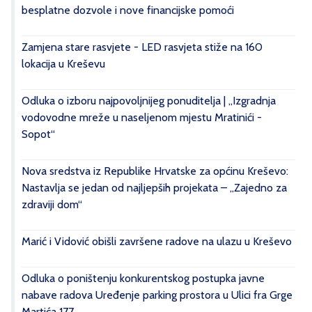
besplatne dozvole i nove financijske pomoći
Zamjena stare rasvjete - LED rasvjeta stiže na 160
lokacija u Kreševu
Odluka o izboru najpovoljnijeg ponuditelja | „Izgradnja
vodovodne mreže u naseljenom mjestu Mratinići -
Sopot“
Nova sredstva iz Republike Hrvatske za općinu Kreševo:
Nastavlja se jedan od najljepših projekata – „Zajedno za
zdraviji dom“
Marić i Vidović obišli završene radove na ulazu u Kreševo
Odluka o poništenju konkurentskog postupka javne
nabave radova Uređenje parking prostora u Ulici fra Grge
Martića 177