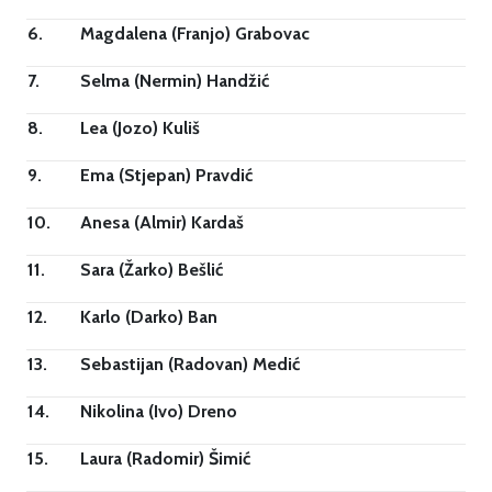
6.
Magdalena (Franjo) Grabovac
7.
Selma (Nermin) Handžić
8.
Lea (Jozo) Kuliš
9.
Ema (Stjepan) Pravdić
10.
Anesa (Almir) Kardaš
11.
Sara (Žarko) Bešlić
12.
Karlo (Darko) Ban
13.
Sebastijan (Radovan) Medić
14.
Nikolina (Ivo) Dreno
15.
Laura (Radomir) Šimić