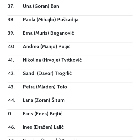
37.
Una (Goran) Ban
38.
Paola (Mihajlo) Puškadija
39.
Erna (Muris) Beganović
40.
Andrea (Marijo) Puljič
41.
Nikolina (Hrvoje) Tvrtković
42.
Sandi (Davor) Trogrlić
43.
Petra (Mladen) Tolo
44.
Lana (Zoran) Šitum
0
Faris (Enes) Bejtić
46.
Ines (Dražen) Lalić