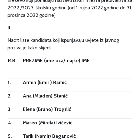
Kreševo koji pohađaju nastavu izvan mjesta prebivališta za
2022./2023. školsku godinu (od 1. rujna 2022.godine do 31.
prosinca 2022.godine).
II
Nacrt liste kandidata koji ispunjavaju uvjete iz Javnog
poziva je kako slijedi:
R.B.
PREZIME (ime oca/majke) IME
1.
Armin (Emir ) Ramić
2.
Ana (Mladen) Stanić
3.
Elena (Bruno) Trogrlić
4.
Mateo (Mirela) Ivičević
5.
Tarik (Namir) Beganović