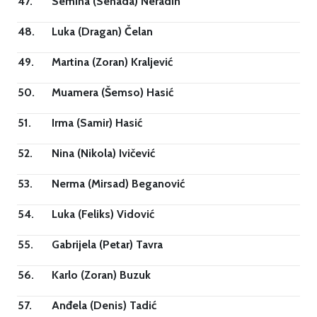
47.
Semina (Senada) Neradin
48.
Luka (Dragan) Čelan
49.
Martina (Zoran) Kraljević
50.
Muamera (Šemso) Hasić
51.
Irma (Samir) Hasić
52.
Nina (Nikola) Ivičević
53.
Nerma (Mirsad) Beganović
54.
Luka (Feliks) Vidović
55.
Gabrijela (Petar) Tavra
56.
Karlo (Zoran) Buzuk
57.
Anđela (Denis) Tadić