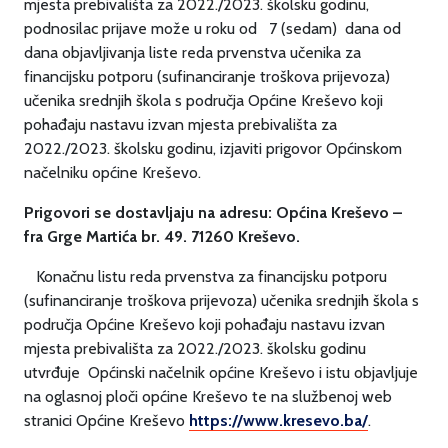
mjesta prebivališta za 2022./2023. školsku godinu,
podnosilac prijave može u roku od 7 (sedam) dana od
dana objavljivanja liste reda prvenstva učenika za
financijsku potporu (sufinanciranje troškova prijevoza)
učenika srednjih škola s područja Općine Kreševo koji
pohađaju nastavu izvan mjesta prebivališta za
2022./2023. školsku godinu, izjaviti prigovor Općinskom
načelniku općine Kreševo.
Prigovori se dostavljaju na adresu: Općina Kreševo –
fra Grge Martića br. 49. 71260 Kreševo.
Konačnu listu reda prvenstva za financijsku potporu
(sufinanciranje troškova prijevoza) učenika srednjih škola s
područja Općine Kreševo koji pohađaju nastavu izvan
mjesta prebivališta za 2022./2023. školsku godinu
utvrđuje Općinski načelnik općine Kreševo i istu objavljuje
na oglasnoj ploči općine Kreševo te na službenoj web
stranici Općine Kreševo
https://www.kresevo.ba/
.