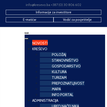
info@kresevo.ba +387 (0) 30 806 602
Informacije za investitore
E-matičar
Vodič za posjetitelje
NOVOSTI
KREŠEVO
POLOŽAJ
STANOVNIŠTVO
GOSPODARSTVO
KULTURA
TURIZAM
PREPOZNATLJIVOST
MAPA
INFO PORTAL
ADMINISTRACIJA
URED NAČELNIKA