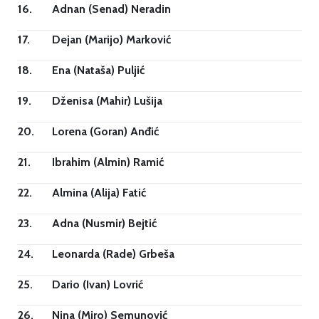
16.
Adnan (Senad) Neradin
17.
Dejan (Marijo) Marković
18.
Ena (Nataša) Puljić
19.
Dženisa (Mahir) Lušija
20.
Lorena (Goran) Anđić
21.
Ibrahim (Almin) Ramić
22.
Almina (Alija) Fatić
23.
Adna (Nusmir) Bejtić
24.
Leonarda (Rade) Grbeša
25.
Dario (Ivan) Lovrić
26.
Nina (Miro) Semunović