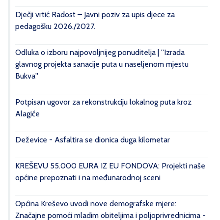
Dječji vrtić Radost – Javni poziv za upis djece za
pedagošku 2026./2027.
Odluka o izboru najpovoljnijeg ponuditelja | ''Izrada
glavnog projekta sanacije puta u naseljenom mjestu
Bukva''
Potpisan ugovor za rekonstrukciju lokalnog puta kroz
Alagiće
Deževice - Asfaltira se dionica duga kilometar
KREŠEVU 55.000 EURA IZ EU FONDOVA: Projekti naše
općine prepoznati i na međunarodnoj sceni
Općina Kreševo uvodi nove demografske mjere:
Značajne pomoći mladim obiteljima i poljoprivrednicima -