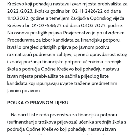
Kreševo koji pohađaju nastavu izvan mjesta prebivališta za
2022./2023. školsku godinu br. 02-11-2426/22 od dana
11.10.2022. godine a temeljem Zaključka Općinskog vijeća
Kreševo br. 01-02-548/22 od dana 03.03.2022. godine.
Na osnovu pristiglih prijava Povjerenstvo je po utvrđenim
Procedurama za izbor kandidata za financijsku potporu,
izvršilo pregled pristiglih prijava po Javnom pozivu
razmatrajući podneseni zahtjev, cijeneći opravdanost istog
i značaj pružanja financijske potpore učenicima srednjih
škola s područja Općine Kreševo koji pohađaju nastavu
izvan mjesta prebivališta te sačinila prijedlog liste
kandidata koji ispunjavaju uvjete tražene predmetnim
Javnim pozivom.
POUKA O PRAVNOM LIJEKU:
Na nacrt liste reda prvenstva za financijsku potporu
(sufinanciranje troškova prijevoza) učenika srednjih škola s
područja Općine Kreševo koji pohađaju nastavu izvan