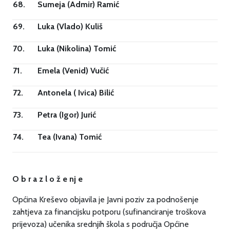
68.
Sumeja (Admir) Ramić
69.
Luka (Vlado) Kuliš
70.
Luka (Nikolina) Tomić
71.
Emela (Venid) Vučić
72.
Antonela ( Ivica) Bilić
73.
Petra (Igor) Jurić
74.
Tea (Ivana) Tomić
O b r a z l o ž e nj e
Općina Kreševo objavila je Javni poziv za podnošenje
zahtjeva za financijsku potporu (sufinanciranje troškova
prijevoza) učenika srednjih škola s područja Općine