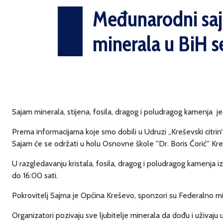
Međunarodni sajam
minerala u BiH s
Sajam minerala, stijena, fosila, dragog i poludragog kamenja je
Prema informacijama koje smo dobili u Udruzi „Kreševski citrin“
Sajam će se održati u holu Osnovne škole ''Dr. Boris Ćorić'' Kr
U razgledavanju kristala, fosila, dragog i poludragog kamenja iz
do 16:00 sati.
Pokrovitelj Sajma je Općina Kreševo, sponzori su Federalno mini
Organizatori pozivaju sve ljubitelje minerala da dođu i uživaju u s