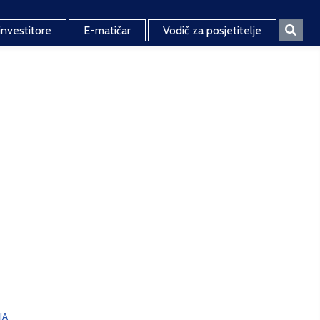
investitore
E-matičar
Vodič za posjetitelje
JA