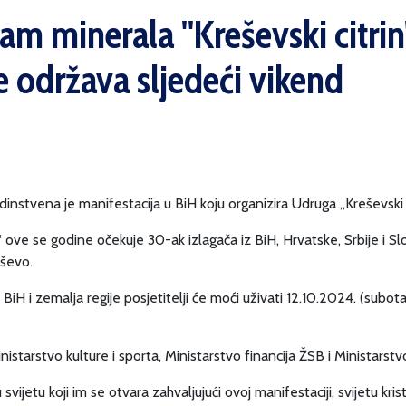
 minerala ''Kreševski citrin'
e održava sljedeći vikend
dinstvena je manifestacija u BiH koju organizira Udruga „Kreševski 
 ove se godine očekuje 30-ak izlagača iz BiH, Hrvatske, Srbije i Sl
eševo.
 BiH i zemalja regije posjetitelji će moći uživati 12.10.2024. (subot
starstvo kulture i sporta, Ministarstvo financija ŽSB i Ministarstv
vijetu koji im se otvara zahvaljujući ovoj manifestaciji, svijetu krist