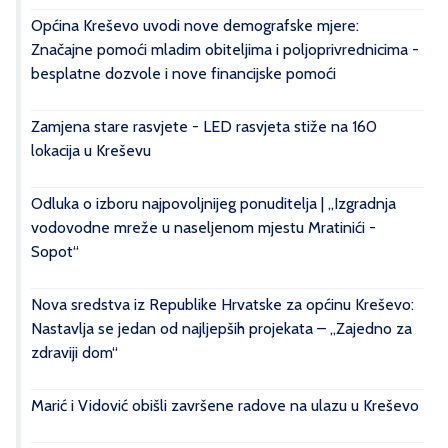
Općina Kreševo uvodi nove demografske mjere:
Značajne pomoći mladim obiteljima i poljoprivrednicima -
besplatne dozvole i nove financijske pomoći
Zamjena stare rasvjete - LED rasvjeta stiže na 160
lokacija u Kreševu
Odluka o izboru najpovoljnijeg ponuditelja | „Izgradnja
vodovodne mreže u naseljenom mjestu Mratinići -
Sopot“
Nova sredstva iz Republike Hrvatske za općinu Kreševo:
Nastavlja se jedan od najljepših projekata – „Zajedno za
zdraviji dom“
Marić i Vidović obišli završene radove na ulazu u Kreševo