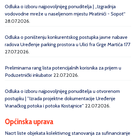
Odluka o izboru najpovoljnijeg ponuditelja | „Izgradnja
vodovodne mreže u naseljenom mjestu Mratinići - Sopot“
28.07.2026.
Odluka o poništenju konkurentskog postupka javne nabave
radova Uređenje parking prostora u Ulici fra Grge Martića 177
27.07.2026.
Preliminarna rang lista potencijalnih korisnika za prijem u
Poduzetnički inkubator
22.07.2026.
Odluka o izboru najpovoljnijeg ponuditelja u otvorenom
postupku | ''Izrada projektne dokumentacije Uređenje
Vranačkog potoka i potoka Kostajnice''
22.07.2026.
Općinska uprava
Nacrt liste objekata kolektivnog stanovanja za sufinanciranje