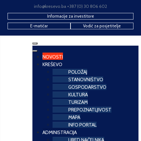
info@kresevo.ba +387 (0) 30 806 602
Informacije za investitore
E-matičar
Vodič za posjetitelje
NOVOSTI
KREŠEVO
POLOŽAJ
STANOVNIŠTVO
GOSPODARSTVO
KULTURA
TURIZAM
PREPOZNATLJIVOST
MAPA
INFO PORTAL
ADMINISTRACIJA
URED NAČELNIKA