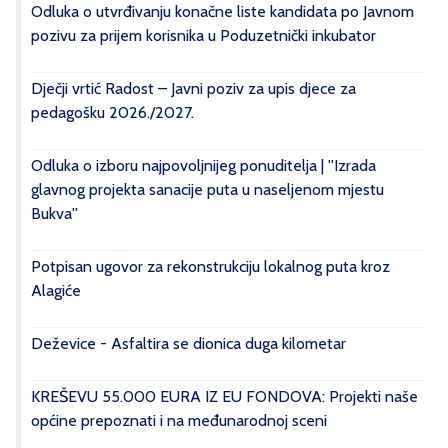
Odluka o utvrđivanju konačne liste kandidata po Javnom
pozivu za prijem korisnika u Poduzetnički inkubator
Dječji vrtić Radost – Javni poziv za upis djece za
pedagošku 2026./2027.
Odluka o izboru najpovoljnijeg ponuditelja | ''Izrada
glavnog projekta sanacije puta u naseljenom mjestu
Bukva''
Potpisan ugovor za rekonstrukciju lokalnog puta kroz
Alagiće
Deževice - Asfaltira se dionica duga kilometar
KREŠEVU 55.000 EURA IZ EU FONDOVA: Projekti naše
općine prepoznati i na međunarodnoj sceni