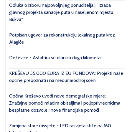
Odluka o izboru najpovoljnijeg ponuditelja | ''Izrada
glavnog projekta sanacije puta u naseljenom mjestu
Bukva''
Potpisan ugovor za rekonstrukciju lokalnog puta kroz
Alagiće
Deževice - Asfaltira se dionica duga kilometar
KREŠEVU 55.000 EURA IZ EU FONDOVA: Projekti naše
općine prepoznati i na međunarodnoj sceni
Općina Kreševo uvodi nove demografske mjere:
Značajne pomoći mladim obiteljima i poljoprivrednicima -
besplatne dozvole i nove financijske pomoći
Zamjena stare rasvjete - LED rasvjeta stiže na 160