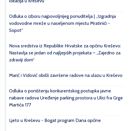
lokacija u Kreševu
Odluka o izboru najpovoljnijeg ponuditelja | „Izgradnja
vodovodne mreže u naseljenom mjestu Mratinići -
Sopot“
Nova sredstva iz Republike Hrvatske za općinu Kreševo:
Nastavlja se jedan od najljepših projekata – „Zajedno za
zdraviji dom“
Marić i Vidović obišli završene radove na ulazu u Kreševo
Odluka o poništenju konkurentskog postupka javne
nabave radova Uređenje parking prostora u Ulici fra Grge
Martića 177
Ljeto u Kreševu - Bogat program Dana općine