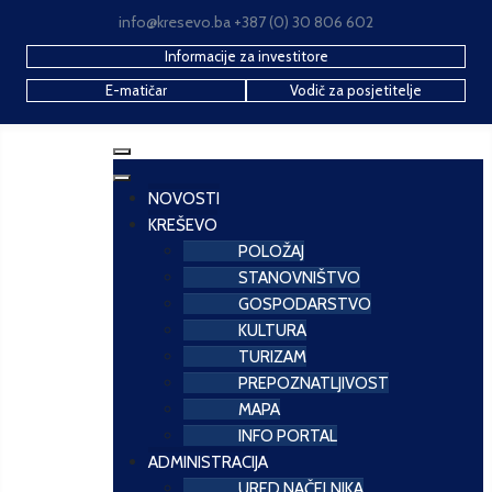
info@kresevo.ba +387 (0) 30 806 602
Informacije za investitore
E-matičar
Vodič za posjetitelje
NOVOSTI
KREŠEVO
POLOŽAJ
STANOVNIŠTVO
GOSPODARSTVO
KULTURA
TURIZAM
PREPOZNATLJIVOST
MAPA
INFO PORTAL
ADMINISTRACIJA
URED NAČELNIKA