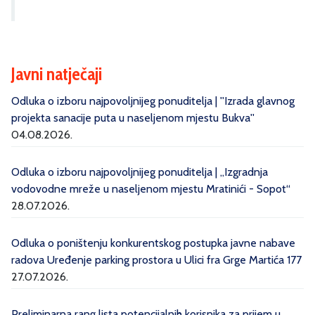
Javni natječaji
Odluka o izboru najpovoljnijeg ponuditelja | ''Izrada glavnog
projekta sanacije puta u naseljenom mjestu Bukva''
04.08.2026.
Odluka o izboru najpovoljnijeg ponuditelja | „Izgradnja
vodovodne mreže u naseljenom mjestu Mratinići - Sopot“
28.07.2026.
Odluka o poništenju konkurentskog postupka javne nabave
radova Uređenje parking prostora u Ulici fra Grge Martića 177
27.07.2026.
Preliminarna rang lista potencijalnih korisnika za prijem u