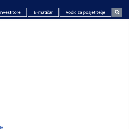
investitore
E-matičar
Vodič za posjetitelje
JA