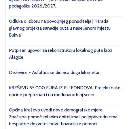
pedagošku 2026./2027.
Odluka o izboru najpovoljnijeg ponuditelja | ''Izrada
glavnog projekta sanacije puta u naseljenom mjestu
Bukva''
Potpisan ugovor za rekonstrukciju lokalnog puta kroz
Alagiće
Deževice - Asfaltira se dionica duga kilometar
KREŠEVU 55.000 EURA IZ EU FONDOVA: Projekti naše
općine prepoznati i na međunarodnoj sceni
Općina Kreševo uvodi nove demografske mjere:
Značajne pomoći mladim obiteljima i poljoprivrednicima -
besplatne dozvole i nove financijske pomoći