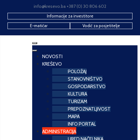
info@kresevo.ba +387 (0) 30 806 602
Informacije za investitore
E-matičar
Vodič za posjetitelje
NOVOSTI
KREŠEVO
POLOŽAJ
STANOVNIŠTVO
GOSPODARSTVO
KULTURA
TURIZAM
PREPOZNATLJIVOST
MAPA
INFO PORTAL
ADMINISTRACIJA
URED NAČELNIKA