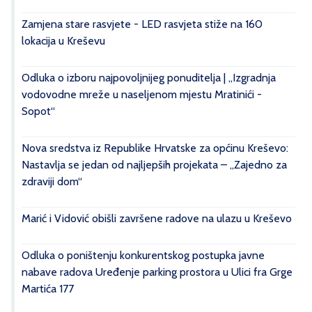
Zamjena stare rasvjete - LED rasvjeta stiže na 160
lokacija u Kreševu
Odluka o izboru najpovoljnijeg ponuditelja | „Izgradnja
vodovodne mreže u naseljenom mjestu Mratinići -
Sopot“
Nova sredstva iz Republike Hrvatske za općinu Kreševo:
Nastavlja se jedan od najljepših projekata – „Zajedno za
zdraviji dom“
Marić i Vidović obišli završene radove na ulazu u Kreševo
Odluka o poništenju konkurentskog postupka javne
nabave radova Uređenje parking prostora u Ulici fra Grge
Martića 177