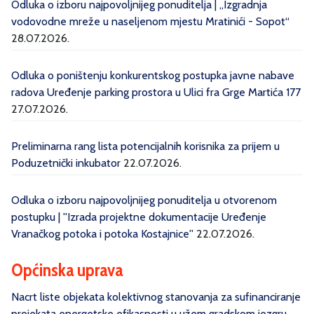
Odluka o izboru najpovoljnijeg ponuditelja | „Izgradnja
vodovodne mreže u naseljenom mjestu Mratinići - Sopot“
28.07.2026.
Odluka o poništenju konkurentskog postupka javne nabave
radova Uređenje parking prostora u Ulici fra Grge Martića 177
27.07.2026.
Preliminarna rang lista potencijalnih korisnika za prijem u
Poduzetnički inkubator
22.07.2026.
Odluka o izboru najpovoljnijeg ponuditelja u otvorenom
postupku | ''Izrada projektne dokumentacije Uređenje
Vranačkog potoka i potoka Kostajnice''
22.07.2026.
Općinska uprava
Nacrt liste objekata kolektivnog stanovanja za sufinanciranje
projekata energetske efikasnosti u užem gradskom jezgru