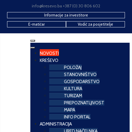
info@kresevo.ba +387 (0) 30 806 602
Informacije za investitore
E-matičar
Vodič za posjetitelje
NOVOSTI
KREŠEVO
POLOŽAJ
STANOVNIŠTVO
GOSPODARSTVO
KULTURA
TURIZAM
PREPOZNATLJIVOST
MAPA
INFO PORTAL
ADMINISTRACIJA
URED NAČELNIKA