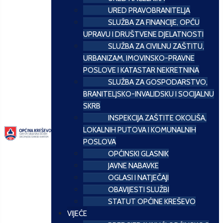
URED PRAVOBRANITELJA
SLUŽBA ZA FINANCIJE, OPĆU
UPRAVU I DRUŠTVENE DJELATNOSTI
SLUŽBA ZA CIVILNU ZAŠTITU,
URBANIZAM, IMOVINSKO-PRAVNE
POSLOVE I KATASTAR NEKRETNINA
SLUŽBA ZA GOSPODARSTVO,
BRANITELJSKO-INVALIDSKU I SOCIJALNU
SKRB
INSPEKCIJA ZAŠTITE OKOLIŠA,
LOKALNIH PUTOVA I KOMUNALNIH
POSLOVA
OPĆINSKI GLASNIK
JAVNE NABAVKE
OGLASI I NATJEČAJI
OBAVIJESTI SLUŽBI
STATUT OPĆINE KREŠEVO
VIJEĆE