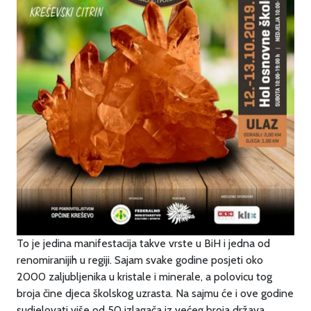
To je jedina manifestacija takve vrste u BiH i jedna od
renomiranijih u regiji. Sajam svake godine posjeti oko
2000 zaljubljenika u kristale i minerale, a polovicu tog
broja čine djeca školskog uzrasta. Na sajmu će i ove godine
sudjelovati više od 50 izlagača iz većeg broja država.