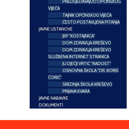
PREDSJEDAVAJUĆI OPĆINSKOG
VIJEĆA
TAJNIK OPĆINSKOG VIJEĆA
ČESTO POSTAVLJENA PITANJA
JAVNE USTANOVE
JKP "KOSTAJNICA"
DOM ZDRAVLJA KREŠEVO
DOM ZDRAVLJA KREŠEVO
SLUŽBENA INTERNET STRANICA
JU DJEČJI VRTIĆ "RADOST"
OSNOVNA ŠKOLA "DR. BORIS
ĆORIĆ"
SREDNJA ŠKOLA KREŠEVO
PRIJAVA KVARA
JAVNE NABAVKE
DOKUMENTI