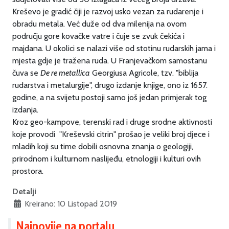
Kreševo je gradić čiji je razvoj usko vezan za rudarenje i
obradu metala. Već duže od dva milenija na ovom
području gore kovačke vatre i čuje se zvuk čekića i
majdana. U okolici se nalazi više od stotinu rudarskih jama i
mjesta gdje je tražena ruda. U Franjevačkom samostanu
čuva se
De re metallica
Georgiusa Agricole, tzv. "biblija
rudarstva i metalurgije", drugo izdanje knjige, ono iz 1657.
godine, a na svijetu postoji samo još jedan primjerak tog
izdanja.
Kroz geo-kampove, terenski rad i druge srodne aktivnosti
koje provodi "Kreševski citrin" prošao je veliki broj djece i
mladih koji su time dobili osnovna znanja o geologiji,
prirodnom i kulturnom naslijeđu, etnologiji i kulturi ovih
prostora.
Detalji
Kreirano: 10 Listopad 2019
Najnovije na portalu