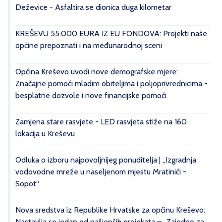
Deževice - Asfaltira se dionica duga kilometar
KREŠEVU 55.000 EURA IZ EU FONDOVA: Projekti naše
općine prepoznati i na međunarodnoj sceni
Općina Kreševo uvodi nove demografske mjere:
Značajne pomoći mladim obiteljima i poljoprivrednicima -
besplatne dozvole i nove financijske pomoći
Zamjena stare rasvjete - LED rasvjeta stiže na 160
lokacija u Kreševu
Odluka o izboru najpovoljnijeg ponuditelja | „Izgradnja
vodovodne mreže u naseljenom mjestu Mratinići -
Sopot“
Nova sredstva iz Republike Hrvatske za općinu Kreševo:
Nastavlja se jedan od najljepših projekata – „Zajedno za