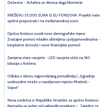
Deževice - Asfaltira se dionica duga kilometar
KREŠEVU 55.000 EURA IZ EU FONDOVA: Projekti naše
općine prepoznati i na međunarodnoj sceni
Općina Kreševo uvodi nove demografske mjere:
Značajne pomoći mladim obiteljima i poljoprivrednicima -
besplatne dozvole i nove financijske pomoći
Zamjena stare rasvjete - LED rasvjeta stiže na 160
lokacija u Kreševu
Odluka o izboru najpovoljnijeg ponuditelja | „Izgradnja
vodovodne mreže u naseljenom mjestu Mratinići -
Sopot“
Nova sredstva iz Republike Hrvatske za općinu Kreševo:
Nastavlja se jedan od najljepših projekata – „Zajedno za