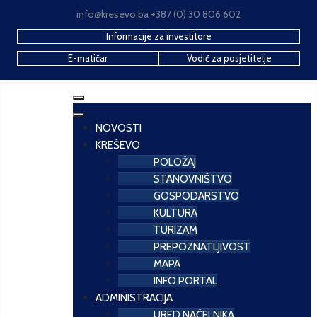
info@kresevo.ba +387 (0) 30 806 602
Informacije za investitore
E-matičar
Vodič za posjetitelje
NOVOSTI
KREŠEVO
POLOŽAJ
STANOVNIŠTVO
GOSPODARSTVO
KULTURA
TURIZAM
PREPOZNATLJIVOST
MAPA
INFO PORTAL
ADMINISTRACIJA
URED NAČELNIKA