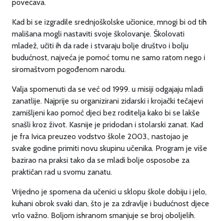
povećava.
Kad bi se izgradile srednjoškolske učionice, mnogi bi od tih
mališana mogli nastaviti svoje školovanje. Školovati
mladež, učiti ih da rade i stvaraju bolje društvo i bolju
budućnost, najveća je pomoć tomu ne samo ratom nego i
siromaštvom pogođenom narodu.
Valja spomenuti da se već od 1999. u misiji odgajaju mladi
zanatlije. Najprije su organizirani zidarski i krojački tečajevi
zamišljeni kao pomoć djeci bez roditelja kako bi se lakše
snašli kroz život. Kasnije je pridodan i stolarski zanat. Kad
je fra Ivica preuzeo vodstvo škole 2003., nastojao je
svake godine primiti novu skupinu učenika. Program je više
bazirao na praksi tako da se mladi bolje osposobe za
praktičan rad u svomu zanatu.
Vrijedno je spomena da učenici u sklopu škole dobiju i jelo,
kuhani obrok svaki dan, što je za zdravlje i budućnost djece
vrlo važno. Boljom ishranom smanjuje se broj oboljelih.