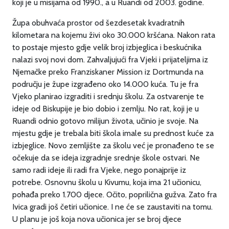
koji je u misijama od 1990., a u Ruandi od 2003. godine.
Župa obuhvaća prostor od šezdesetak kvadratnih
kilometara na kojemu živi oko 30.000 kršćana. Nakon rata
to postaje mjesto gdje velik broj izbjeglica i beskućnika
nalazi svoj novi dom. Zahvaljujući fra Vjeki i prijateljima iz
Njemačke preko Franziskaner Mission iz Dortmunda na
području je župe izgrađeno oko 14.000 kuća. Tu je fra
Vjeko planirao izgraditi i srednju školu. Za ostvarenje te
ideje od Biskupije je bio dobio i zemlju. No rat, koji je u
Ruandi odnio gotovo milijun života, učinio je svoje. Na
mjestu gdje je trebala biti škola imale su prednost kuće za
izbjeglice. Novo zemljište za školu već je pronađeno te se
očekuje da se ideja izgradnje srednje škole ostvari. Ne
samo radi ideje ili radi fra Vjeke, nego ponajprije iz
potrebe. Osnovnu školu u Kivumu, koja ima 21 učionicu,
pohađa preko 1.700 djece. Očito, poprilična gužva. Zato fra
Ivica gradi još četiri učionice. I ne će se zaustaviti na tomu.
U planu je još koja nova učionica jer se broj djece