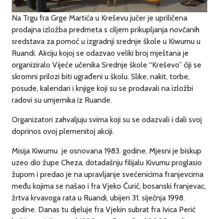
Na Trgu fra Grge Martića u Kreševu jučer je upriličena
prodajna izložba predmeta s ciljem prikupljanja novčanih
sredstava za pomoć u izgradnji srednje škole u Kiwumu u
Ruandi. Akciju kojoj se odazvao veliki broj mještana je
organiziralo Vijeće učenika Srednje škole “Kreševo” čiji se
skromni prilozi biti ugrađeni u školu. Slike, nakit, torbe,
posude, kalendari i knjige koji su se prodavali na izložbi
radovi su umjernika iz Ruande.
Organizatori zahvaljuju svima koji su se odazvali i dali svoj
doprinos ovoj plemenitoj akciji.
Misija Kiwumu je osnovana 1983. godine. Mjesni je biskup
uzeo dio župe Cheza, dotadašnju filijalu Kivumu proglasio
župom i predao je na upravljanje svećenicima franjevcima
među kojima se našao i fra Vjeko Ćurić, bosanski franjevac,
žrtva krvavoga rata u Ruandi, ubijen 31. siječnja 1998.
godine. Danas tu djeluje fra Vjekin subrat fra Ivica Perić