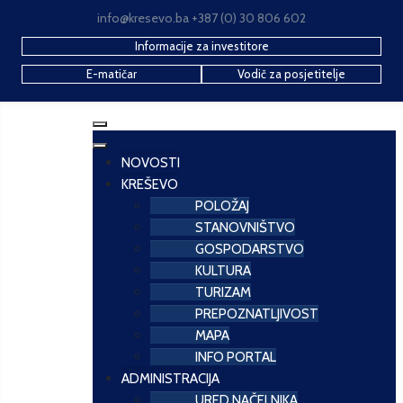
info@kresevo.ba +387 (0) 30 806 602
Informacije za investitore
E-matičar
Vodič za posjetitelje
NOVOSTI
KREŠEVO
POLOŽAJ
STANOVNIŠTVO
GOSPODARSTVO
KULTURA
TURIZAM
PREPOZNATLJIVOST
MAPA
INFO PORTAL
ADMINISTRACIJA
URED NAČELNIKA