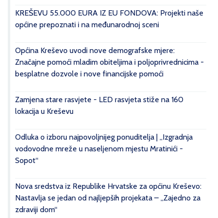
KREŠEVU 55.000 EURA IZ EU FONDOVA: Projekti naše
općine prepoznati i na međunarodnoj sceni
Općina Kreševo uvodi nove demografske mjere:
Značajne pomoći mladim obiteljima i poljoprivrednicima -
besplatne dozvole i nove financijske pomoći
Zamjena stare rasvjete - LED rasvjeta stiže na 160
lokacija u Kreševu
Odluka o izboru najpovoljnijeg ponuditelja | „Izgradnja
vodovodne mreže u naseljenom mjestu Mratinići -
Sopot“
Nova sredstva iz Republike Hrvatske za općinu Kreševo:
Nastavlja se jedan od najljepših projekata – „Zajedno za
zdraviji dom“