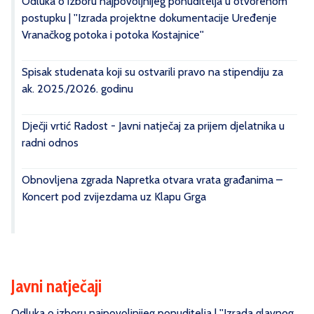
Odluka o izboru najpovoljnijeg ponuditelja u otvorenom
postupku | ''Izrada projektne dokumentacije Uređenje
Vranačkog potoka i potoka Kostajnice''
Spisak studenata koji su ostvarili pravo na stipendiju za
ak. 2025./2026. godinu
Dječji vrtić Radost - Javni natječaj za prijem djelatnika u
radni odnos
Obnovljena zgrada Napretka otvara vrata građanima –
Koncert pod zvijezdama uz Klapu Grga
Javni natječaji
Odluka o izboru najpovoljnijeg ponuditelja | ''Izrada glavnog