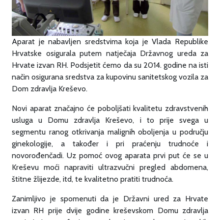
Aparat je nabavljen sredstvima koja je Vlada Republike
Hrvatske osigurala putem natječaja Državnog ureda za
Hrvate izvan RH. Podsjetit ćemo da su 2014. godine na isti
način osigurana sredstva za kupovinu sanitetskog vozila za
Dom zdravlja Kreševo.
Novi aparat značajno će poboljšati kvalitetu zdravstvenih
usluga u Domu zdravlja Kreševo, i to prije svega u
segmentu ranog otkrivanja malignih oboljenja u području
ginekologije, a također i pri praćenju trudnoće i
novorođenčadi. Uz pomoć ovog aparata prvi put će se u
Kreševu moći napraviti ultrazvučni pregled abdomena,
štitne žlijezde, itd, te kvalitetno pratiti trudnoća.
Zanimljivo je spomenuti da je Državni ured za Hrvate
izvan RH prije dvije godine kreševskom Domu zdravlja