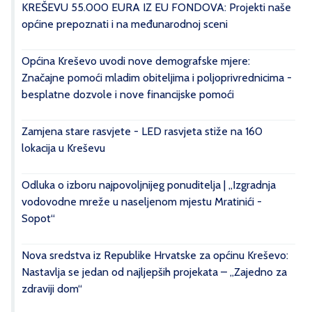
KREŠEVU 55.000 EURA IZ EU FONDOVA: Projekti naše
općine prepoznati i na međunarodnoj sceni
Općina Kreševo uvodi nove demografske mjere:
Značajne pomoći mladim obiteljima i poljoprivrednicima -
besplatne dozvole i nove financijske pomoći
Zamjena stare rasvjete - LED rasvjeta stiže na 160
lokacija u Kreševu
Odluka o izboru najpovoljnijeg ponuditelja | „Izgradnja
vodovodne mreže u naseljenom mjestu Mratinići -
Sopot“
Nova sredstva iz Republike Hrvatske za općinu Kreševo:
Nastavlja se jedan od najljepših projekata – „Zajedno za
zdraviji dom“