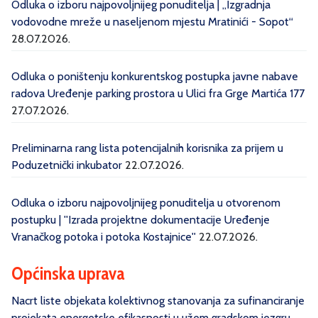
Odluka o izboru najpovoljnijeg ponuditelja | „Izgradnja
vodovodne mreže u naseljenom mjestu Mratinići - Sopot“
28.07.2026.
Odluka o poništenju konkurentskog postupka javne nabave
radova Uređenje parking prostora u Ulici fra Grge Martića 177
27.07.2026.
Preliminarna rang lista potencijalnih korisnika za prijem u
Poduzetnički inkubator
22.07.2026.
Odluka o izboru najpovoljnijeg ponuditelja u otvorenom
postupku | ''Izrada projektne dokumentacije Uređenje
Vranačkog potoka i potoka Kostajnice''
22.07.2026.
Općinska uprava
Nacrt liste objekata kolektivnog stanovanja za sufinanciranje
projekata energetske efikasnosti u užem gradskom jezgru