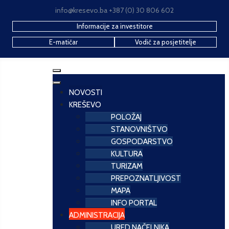
info@kresevo.ba +387 (0) 30 806 602
Informacije za investitore
E-matičar
Vodič za posjetitelje
NOVOSTI
KREŠEVO
POLOŽAJ
STANOVNIŠTVO
GOSPODARSTVO
KULTURA
TURIZAM
PREPOZNATLJIVOST
MAPA
INFO PORTAL
ADMINISTRACIJA
URED NAČELNIKA