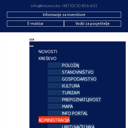
info@kresevo.ba +387 (0) 30 806 602
Informacije za investitore
E-matičar
Vodič za posjetitelje
NOVOSTI
KREŠEVO
POLOŽAJ
STANOVNIŠTVO
GOSPODARSTVO
KULTURA
TURIZAM
PREPOZNATLJIVOST
MAPA
INFO PORTAL
ADMINISTRACIJA
URED NAČELNIKA