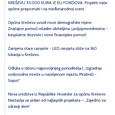
KREŠEVU 55.000 EURA IZ EU FONDOVA: Projekti naše
općine prepoznati i na međunarodnoj sceni
Općina Kreševo uvodi nove demografske mjere:
Značajne pomoći mladim obiteljima i poljoprivrednicima -
besplatne dozvole i nove financijske pomoći
Zamjena stare rasvjete - LED rasvjeta stiže na 160
lokacija u Kreševu
Odluka o izboru najpovoljnijeg ponuditelja | „Izgradnja
vodovodne mreže u naseljenom mjestu Mratinići -
Sopot“
Nova sredstva iz Republike Hrvatske za općinu Kreševo:
Nastavlja se jedan od najljepših projekata – „Zajedno za
zdraviji dom“