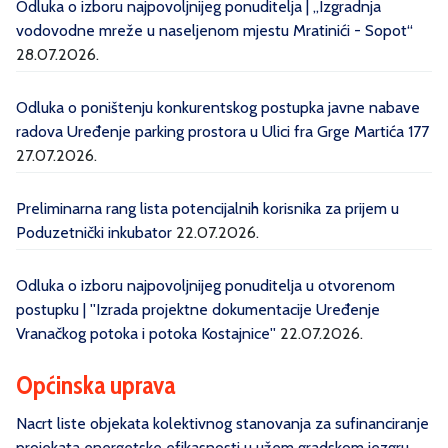
Odluka o izboru najpovoljnijeg ponuditelja | „Izgradnja
vodovodne mreže u naseljenom mjestu Mratinići - Sopot“
28.07.2026.
Odluka o poništenju konkurentskog postupka javne nabave
radova Uređenje parking prostora u Ulici fra Grge Martića 177
27.07.2026.
Preliminarna rang lista potencijalnih korisnika za prijem u
Poduzetnički inkubator
22.07.2026.
Odluka o izboru najpovoljnijeg ponuditelja u otvorenom
postupku | ''Izrada projektne dokumentacije Uređenje
Vranačkog potoka i potoka Kostajnice''
22.07.2026.
Općinska uprava
Nacrt liste objekata kolektivnog stanovanja za sufinanciranje
projekata energetske efikasnosti u užem gradskom jezgru