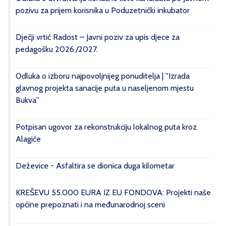
pozivu za prijem korisnika u Poduzetnički inkubator
Dječji vrtić Radost – Javni poziv za upis djece za
pedagošku 2026./2027.
Odluka o izboru najpovoljnijeg ponuditelja | ''Izrada
glavnog projekta sanacije puta u naseljenom mjestu
Bukva''
Potpisan ugovor za rekonstrukciju lokalnog puta kroz
Alagiće
Deževice - Asfaltira se dionica duga kilometar
KREŠEVU 55.000 EURA IZ EU FONDOVA: Projekti naše
općine prepoznati i na međunarodnoj sceni