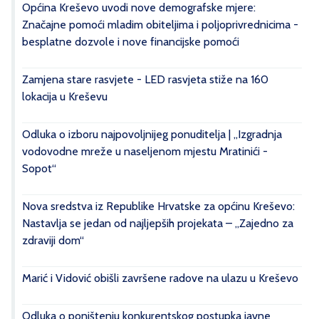
Općina Kreševo uvodi nove demografske mjere:
Značajne pomoći mladim obiteljima i poljoprivrednicima -
besplatne dozvole i nove financijske pomoći
Zamjena stare rasvjete - LED rasvjeta stiže na 160
lokacija u Kreševu
Odluka o izboru najpovoljnijeg ponuditelja | „Izgradnja
vodovodne mreže u naseljenom mjestu Mratinići -
Sopot“
Nova sredstva iz Republike Hrvatske za općinu Kreševo:
Nastavlja se jedan od najljepših projekata – „Zajedno za
zdraviji dom“
Marić i Vidović obišli završene radove na ulazu u Kreševo
Odluka o poništenju konkurentskog postupka javne