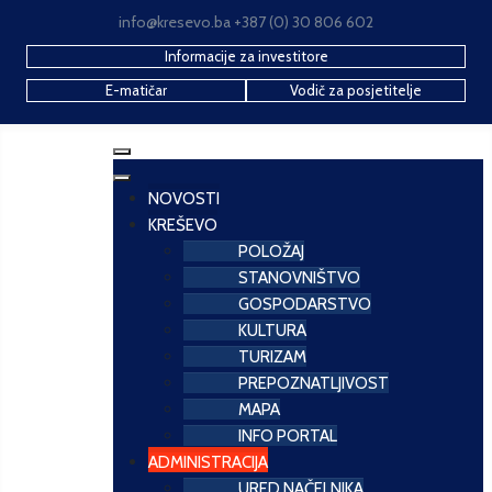
info@kresevo.ba +387 (0) 30 806 602
Informacije za investitore
E-matičar
Vodič za posjetitelje
NOVOSTI
KREŠEVO
POLOŽAJ
STANOVNIŠTVO
GOSPODARSTVO
KULTURA
TURIZAM
PREPOZNATLJIVOST
MAPA
INFO PORTAL
ADMINISTRACIJA
URED NAČELNIKA