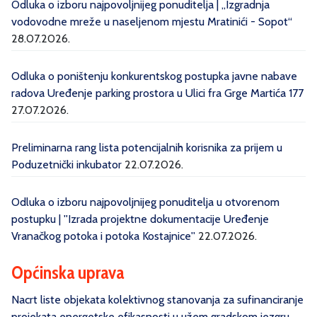
Odluka o izboru najpovoljnijeg ponuditelja | „Izgradnja
vodovodne mreže u naseljenom mjestu Mratinići - Sopot“
28.07.2026.
Odluka o poništenju konkurentskog postupka javne nabave
radova Uređenje parking prostora u Ulici fra Grge Martića 177
27.07.2026.
Preliminarna rang lista potencijalnih korisnika za prijem u
Poduzetnički inkubator
22.07.2026.
Odluka o izboru najpovoljnijeg ponuditelja u otvorenom
postupku | ''Izrada projektne dokumentacije Uređenje
Vranačkog potoka i potoka Kostajnice''
22.07.2026.
Općinska uprava
Nacrt liste objekata kolektivnog stanovanja za sufinanciranje
projekata energetske efikasnosti u užem gradskom jezgru