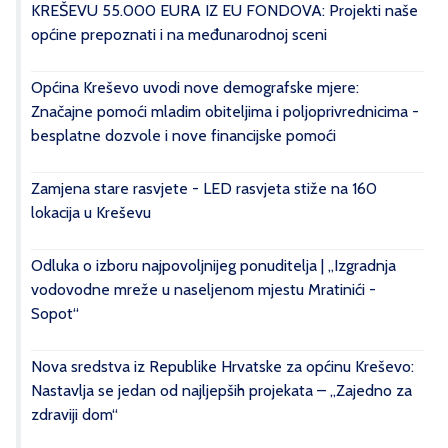
KREŠEVU 55.000 EURA IZ EU FONDOVA: Projekti naše
općine prepoznati i na međunarodnoj sceni
Općina Kreševo uvodi nove demografske mjere:
Značajne pomoći mladim obiteljima i poljoprivrednicima -
besplatne dozvole i nove financijske pomoći
Zamjena stare rasvjete - LED rasvjeta stiže na 160
lokacija u Kreševu
Odluka o izboru najpovoljnijeg ponuditelja | „Izgradnja
vodovodne mreže u naseljenom mjestu Mratinići -
Sopot“
Nova sredstva iz Republike Hrvatske za općinu Kreševo:
Nastavlja se jedan od najljepših projekata – „Zajedno za
zdraviji dom“