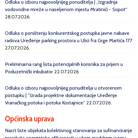
Odluka o izboru najpovoljnijeg ponuditelja | „Izgradnja
vodovodne mreže u naseljenom mjestu Mratinići - Sopot“
28.07.2026.
Odluka o poništenju konkurentskog postupka javne nabave
radova Uređenje parking prostora u Ulici fra Grge Martića 177
27.07.2026.
Preliminarna rang lista potencijalnih korisnika za prijem u
Poduzetnički inkubator
22.07.2026.
Odluka o izboru najpovoljnijeg ponuditelja u otvorenom
postupku | ''Izrada projektne dokumentacije Uređenje
Vranačkog potoka i potoka Kostajnice''
22.07.2026.
Općinska uprava
Nacrt liste objekata kolektivnog stanovanja za sufinanciranje
projekata energetske efikasnosti u užem gradskom jezgru