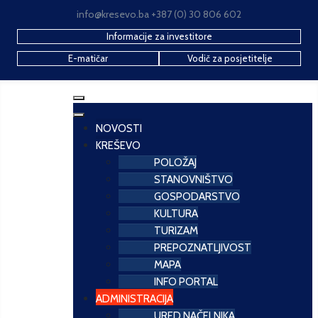
info@kresevo.ba +387 (0) 30 806 602
Informacije za investitore
E-matičar
Vodič za posjetitelje
NOVOSTI
KREŠEVO
POLOŽAJ
STANOVNIŠTVO
GOSPODARSTVO
KULTURA
TURIZAM
PREPOZNATLJIVOST
MAPA
INFO PORTAL
ADMINISTRACIJA
URED NAČELNIKA