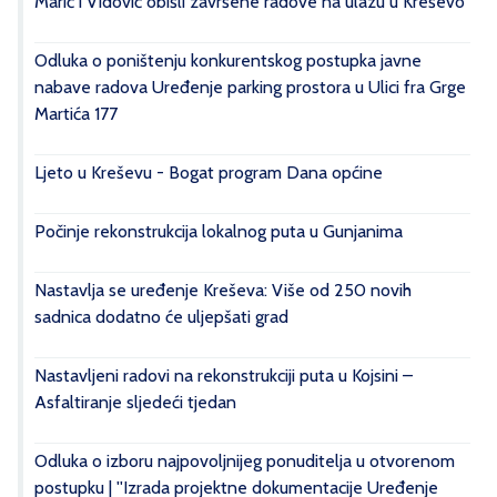
Marić i Vidović obišli završene radove na ulazu u Kreševo
Odluka o poništenju konkurentskog postupka javne
nabave radova Uređenje parking prostora u Ulici fra Grge
Martića 177
Ljeto u Kreševu - Bogat program Dana općine
Počinje rekonstrukcija lokalnog puta u Gunjanima
Nastavlja se uređenje Kreševa: Više od 250 novih
sadnica dodatno će uljepšati grad
Nastavljeni radovi na rekonstrukciji puta u Kojsini –
Asfaltiranje sljedeći tjedan
Odluka o izboru najpovoljnijeg ponuditelja u otvorenom
postupku | ''Izrada projektne dokumentacije Uređenje