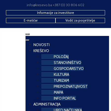
info@kresevo.ba +387 (0) 30 806 602
Informacije za investitore
E-matičar
Vodič za posjetitelje
NOVOSTI
KREŠEVO
POLOŽAJ
STANOVNIŠTVO
GOSPODARSTVO
KULTURA
TURIZAM
PREPOZNATLJIVOST
MAPA
INFO PORTAL
ADMINISTRACIJA
URED NAČELNIKA