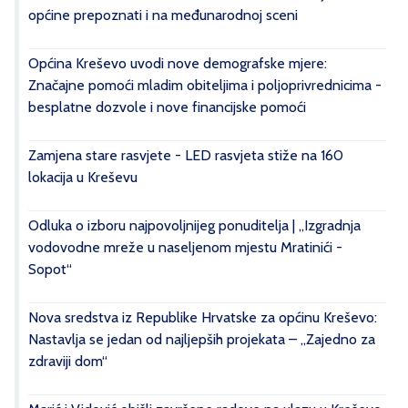
općine prepoznati i na međunarodnoj sceni
Općina Kreševo uvodi nove demografske mjere:
Značajne pomoći mladim obiteljima i poljoprivrednicima -
besplatne dozvole i nove financijske pomoći
Zamjena stare rasvjete - LED rasvjeta stiže na 160
lokacija u Kreševu
Odluka o izboru najpovoljnijeg ponuditelja | „Izgradnja
vodovodne mreže u naseljenom mjestu Mratinići -
Sopot“
Nova sredstva iz Republike Hrvatske za općinu Kreševo:
Nastavlja se jedan od najljepših projekata – „Zajedno za
zdraviji dom“