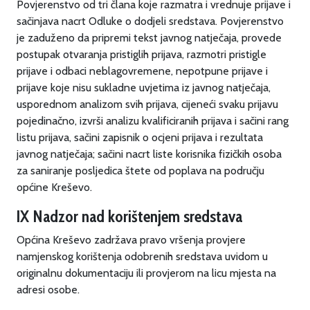
Povjerenstvo od tri člana koje razmatra i vrednuje prijave i
sačinjava nacrt Odluke o dodjeli sredstava. Povjerenstvo
je zaduženo da pripremi tekst javnog natječaja, provede
postupak otvaranja pristiglih prijava, razmotri pristigle
prijave i odbaci neblagovremene, nepotpune prijave i
prijave koje nisu sukladne uvjetima iz javnog natječaja,
usporednom analizom svih prijava, cijeneći svaku prijavu
pojedinačno, izvrši analizu kvalificiranih prijava i sačini rang
listu prijava, sačini zapisnik o ocjeni prijava i rezultata
javnog natječaja; sačini nacrt liste korisnika fizičkih osoba
za saniranje posljedica štete od poplava na području
općine Kreševo.
IX Nadzor nad korištenjem sredstava
Općina Kreševo zadržava pravo vršenja provjere
namjenskog korištenja odobrenih sredstava uvidom u
originalnu dokumentaciju ili provjerom na licu mjesta na
adresi osobe.