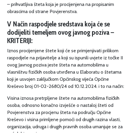
– prihvatljiva šteta koja je procijenjena na propisanim
obrascima od strane Povjerenstva.
V Način raspodjele sredstava koja će se
dodijeliti temeljem ovog javnog poziva –
KRITERIJI:
Iznos procijenjene štete koji će se primjenjivati prilikom
raspodjele na prijavitelje a koji su ispunili uvjete iz točke II
ovog Javnog poziva jeste šteta na automobilima u
vlasništvu fizičkih osoba utvrđena u Elaboratu o štetama
koji je usvojen zaključkom Općinskog vijeća Općine
Kreševo broj 01-02-2680/24 od 10.12.2024. i to na način:
Visina iznosa pretrpljene štete na automobilima fizičkih
osoba, odnosno konačno izvješće o nastaloj šteti od
Povjerenstva za procjenu šteta na području Općine
Kreševo i visina primljene pomoći od drugih razina vlasti,
organizacija, udruga i drugih pravnih osoba umanjuje se za