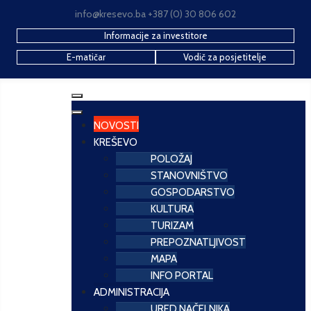
info@kresevo.ba +387 (0) 30 806 602
Informacije za investitore
E-matičar
Vodič za posjetitelje
NOVOSTI
KREŠEVO
POLOŽAJ
STANOVNIŠTVO
GOSPODARSTVO
KULTURA
TURIZAM
PREPOZNATLJIVOST
MAPA
INFO PORTAL
ADMINISTRACIJA
URED NAČELNIKA