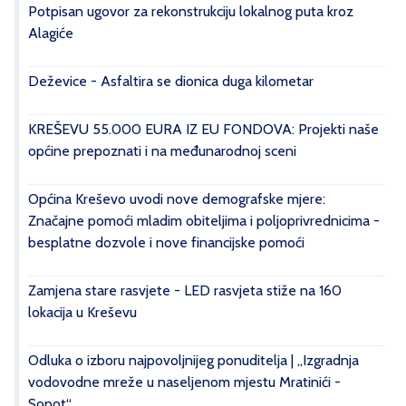
Potpisan ugovor za rekonstrukciju lokalnog puta kroz
Alagiće
Deževice - Asfaltira se dionica duga kilometar
KREŠEVU 55.000 EURA IZ EU FONDOVA: Projekti naše
općine prepoznati i na međunarodnoj sceni
Općina Kreševo uvodi nove demografske mjere:
Značajne pomoći mladim obiteljima i poljoprivrednicima -
besplatne dozvole i nove financijske pomoći
Zamjena stare rasvjete - LED rasvjeta stiže na 160
lokacija u Kreševu
Odluka o izboru najpovoljnijeg ponuditelja | „Izgradnja
vodovodne mreže u naseljenom mjestu Mratinići -
Sopot“