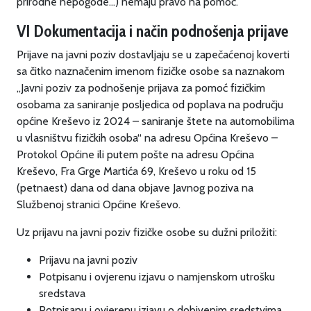
prirodne nepogode…) nemaju pravo na pomoć.
VI Dokumentacija i način podnošenja prijave
Prijave na javni poziv dostavljaju se u zapečaćenoj koverti
sa čitko naznačenim imenom fizičke osobe sa naznakom
„Javni poziv za podnošenje prijava za pomoć fizičkim
osobama za saniranje posljedica od poplava na području
općine Kreševo iz 2024 – saniranje štete na automobilima
u vlasništvu fizičkih osoba“ na adresu Općina Kreševo –
Protokol Općine ili putem pošte na adresu Općina
Kreševo, Fra Grge Martića 69, Kreševo u roku od 15
(petnaest) dana od dana objave Javnog poziva na
Službenoj stranici Općine Kreševo.
Uz prijavu na javni poziv fizičke osobe su dužni priložiti:
Prijavu na javni poziv
Potpisanu i ovjerenu izjavu o namjenskom utrošku
sredstava
Potpisanu i ovjerenu izjavu o dobivenim sredstvima