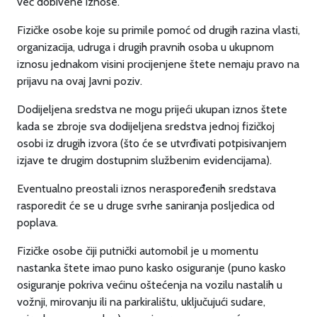
već dobivene iznose.
Fizičke osobe koje su primile pomoć od drugih razina vlasti,
organizacija, udruga i drugih pravnih osoba u ukupnom
iznosu jednakom visini procijenjene štete nemaju pravo na
prijavu na ovaj Javni poziv.
Dodijeljena sredstva ne mogu prijeći ukupan iznos štete
kada se zbroje sva dodijeljena sredstva jednoj fizičkoj
osobi iz drugih izvora (što će se utvrđivati potpisivanjem
izjave te drugim dostupnim službenim evidencijama).
Eventualno preostali iznos neraspoređenih sredstava
rasporedit će se u druge svrhe saniranja posljedica od
poplava.
Fizičke osobe čiji putnički automobil je u momentu
nastanka štete imao puno kasko osiguranje (puno kasko
osiguranje pokriva većinu oštećenja na vozilu nastalih u
vožnji, mirovanju ili na parkiralištu, uključujući sudare,