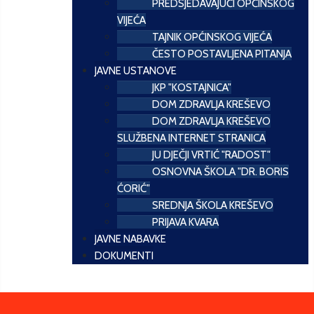
PREDSJEDAVAJUĆI OPĆINSKOG
VIJEĆA
TAJNIK OPĆINSKOG VIJEĆA
ČESTO POSTAVLJENA PITANJA
JAVNE USTANOVE
JKP "KOSTAJNICA"
DOM ZDRAVLJA KREŠEVO
DOM ZDRAVLJA KREŠEVO
SLUŽBENA INTERNET STRANICA
JU DJEČJI VRTIĆ "RADOST"
OSNOVNA ŠKOLA "DR. BORIS
ĆORIĆ"
SREDNJA ŠKOLA KREŠEVO
PRIJAVA KVARA
JAVNE NABAVKE
DOKUMENTI