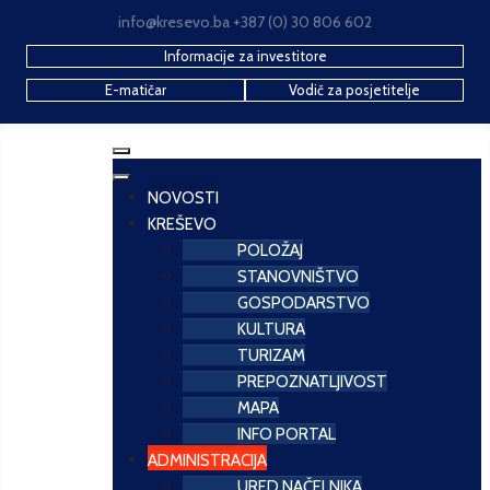
info@kresevo.ba +387 (0) 30 806 602
Informacije za investitore
E-matičar
Vodič za posjetitelje
NOVOSTI
KREŠEVO
POLOŽAJ
STANOVNIŠTVO
GOSPODARSTVO
KULTURA
TURIZAM
PREPOZNATLJIVOST
MAPA
INFO PORTAL
ADMINISTRACIJA
URED NAČELNIKA