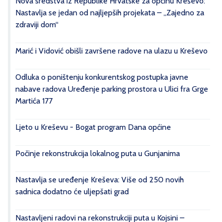
Nova sredstva iz Republike Hrvatske za općinu Kreševo:
Nastavlja se jedan od najljepših projekata – „Zajedno za
zdraviji dom“
Marić i Vidović obišli završene radove na ulazu u Kreševo
Odluka o poništenju konkurentskog postupka javne
nabave radova Uređenje parking prostora u Ulici fra Grge
Martića 177
Ljeto u Kreševu - Bogat program Dana općine
Počinje rekonstrukcija lokalnog puta u Gunjanima
Nastavlja se uređenje Kreševa: Više od 250 novih
sadnica dodatno će uljepšati grad
Nastavljeni radovi na rekonstrukciji puta u Kojsini –