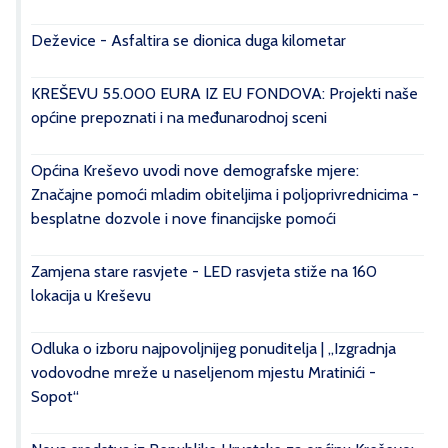
Deževice - Asfaltira se dionica duga kilometar
KREŠEVU 55.000 EURA IZ EU FONDOVA: Projekti naše
općine prepoznati i na međunarodnoj sceni
Općina Kreševo uvodi nove demografske mjere:
Značajne pomoći mladim obiteljima i poljoprivrednicima -
besplatne dozvole i nove financijske pomoći
Zamjena stare rasvjete - LED rasvjeta stiže na 160
lokacija u Kreševu
Odluka o izboru najpovoljnijeg ponuditelja | „Izgradnja
vodovodne mreže u naseljenom mjestu Mratinići -
Sopot“