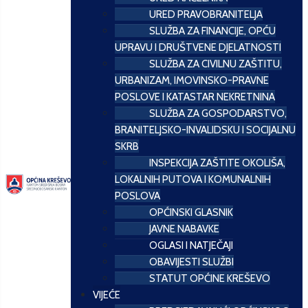
URED PRAVOBRANITELJA
SLUŽBA ZA FINANCIJE, OPĆU
UPRAVU I DRUŠTVENE DJELATNOSTI
SLUŽBA ZA CIVILNU ZAŠTITU,
URBANIZAM, IMOVINSKO-PRAVNE
POSLOVE I KATASTAR NEKRETNINA
SLUŽBA ZA GOSPODARSTVO,
BRANITELJSKO-INVALIDSKU I SOCIJALNU
SKRB
INSPEKCIJA ZAŠTITE OKOLIŠA,
LOKALNIH PUTOVA I KOMUNALNIH
POSLOVA
OPĆINSKI GLASNIK
JAVNE NABAVKE
OGLASI I NATJEČAJI
OBAVIJESTI SLUŽBI
STATUT OPĆINE KREŠEVO
VIJEĆE