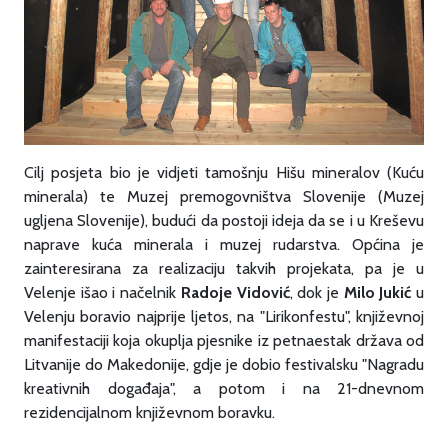
Cilj posjeta bio je vidjeti tamošnju Hišu mineralov (Kuću
minerala) te Muzej premogovništva Slovenije (Muzej
ugljena Slovenije), budući da postoji ideja da se i u Kreševu
naprave kuća minerala i muzej rudarstva. Općina je
zainteresirana za realizaciju takvih projekata, pa je u
Velenje išao i načelnik
Radoje Vidović
, dok je
Milo Jukić
u
Velenju boravio najprije ljetos, na "Lirikonfestu", književnoj
manifestaciji koja okuplja pjesnike iz petnaestak država od
Litvanije do Makedonije, gdje je dobio festivalsku "Nagradu
kreativnih događaja", a potom i na 21-dnevnom
rezidencijalnom književnom boravku.