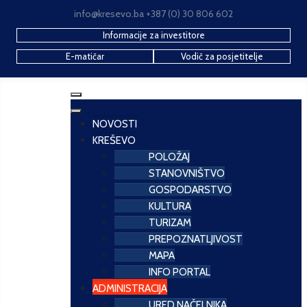
info@kresevo.ba +387 (0) 30 806 602
Informacije za investitore
E-matičar
Vodič za posjetitelje
NOVOSTI
KREŠEVO
POLOŽAJ
STANOVNIŠTVO
GOSPODARSTVO
KULTURA
TURIZAM
PREPOZNATLJIVOST
MAPA
INFO PORTAL
ADMINISTRACIJA
URED NAČELNIKA