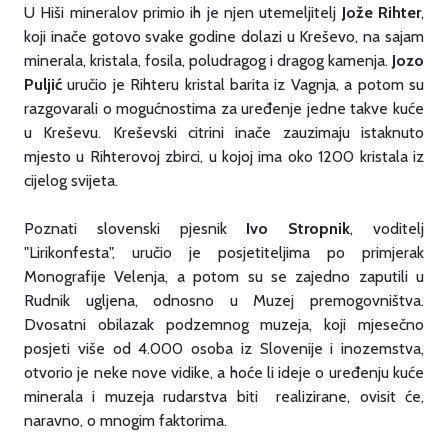
U Hiši mineralov primio ih je njen utemeljitelj
Jože Rihter
,
koji inače gotovo svake godine dolazi u Kreševo, na sajam
minerala, kristala, fosila, poludragog i dragog kamenja.
Jozo
Puljić
uručio je Rihteru kristal barita iz Vagnja, a potom su
razgovarali o mogućnostima za uređenje jedne takve kuće
u Kreševu. Kreševski citrini inače zauzimaju istaknuto
mjesto u Rihterovoj zbirci, u kojoj ima oko 1200 kristala iz
cijelog svijeta.
Poznati slovenski pjesnik
Ivo Stropnik
, voditelj
"Lirikonfesta", uručio je posjetiteljima po primjerak
Monografije Velenja, a potom su se zajedno zaputili u
Rudnik ugljena, odnosno u Muzej premogovništva.
Dvosatni obilazak podzemnog muzeja, koji mjesečno
posjeti više od 4.000 osoba iz Slovenije i inozemstva,
otvorio je neke nove vidike, a hoće li ideje o uređenju kuće
minerala i muzeja rudarstva biti realizirane, ovisit će,
naravno, o mnogim faktorima.