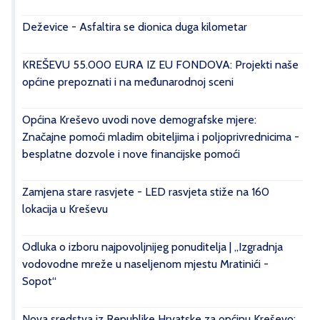
Deževice - Asfaltira se dionica duga kilometar
KREŠEVU 55.000 EURA IZ EU FONDOVA: Projekti naše
općine prepoznati i na međunarodnoj sceni
Općina Kreševo uvodi nove demografske mjere:
Značajne pomoći mladim obiteljima i poljoprivrednicima -
besplatne dozvole i nove financijske pomoći
Zamjena stare rasvjete - LED rasvjeta stiže na 160
lokacija u Kreševu
Odluka o izboru najpovoljnijeg ponuditelja | „Izgradnja
vodovodne mreže u naseljenom mjestu Mratinići -
Sopot“
Nova sredstva iz Republike Hrvatske za općinu Kreševo: