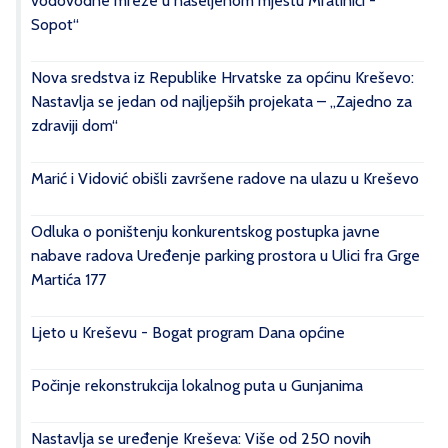
vodovodne mreže u naseljenom mjestu Mratinići -
Sopot“
Nova sredstva iz Republike Hrvatske za općinu Kreševo:
Nastavlja se jedan od najljepših projekata – „Zajedno za
zdraviji dom“
Marić i Vidović obišli završene radove na ulazu u Kreševo
Odluka o poništenju konkurentskog postupka javne
nabave radova Uređenje parking prostora u Ulici fra Grge
Martića 177
Ljeto u Kreševu - Bogat program Dana općine
Počinje rekonstrukcija lokalnog puta u Gunjanima
Nastavlja se uređenje Kreševa: Više od 250 novih