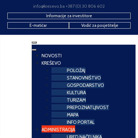
info@kresevo.ba +387 (0) 30 806 602
Informacije za investitore
E-matičar
Vodič za posjetitelje
NOVOSTI
KREŠEVO
POLOŽAJ
STANOVNIŠTVO
GOSPODARSTVO
KULTURA
TURIZAM
PREPOZNATLJIVOST
MAPA
INFO PORTAL
ADMINISTRACIJA
URED NAČELNIKA