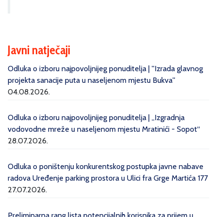
Javni natječaji
Odluka o izboru najpovoljnijeg ponuditelja | ''Izrada glavnog
projekta sanacije puta u naseljenom mjestu Bukva''
04.08.2026.
Odluka o izboru najpovoljnijeg ponuditelja | „Izgradnja
vodovodne mreže u naseljenom mjestu Mratinići - Sopot“
28.07.2026.
Odluka o poništenju konkurentskog postupka javne nabave
radova Uređenje parking prostora u Ulici fra Grge Martića 177
27.07.2026.
Preliminarna rang lista potencijalnih korisnika za prijem u