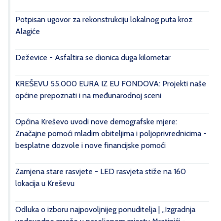
Potpisan ugovor za rekonstrukciju lokalnog puta kroz
Alagiće
Deževice - Asfaltira se dionica duga kilometar
KREŠEVU 55.000 EURA IZ EU FONDOVA: Projekti naše
općine prepoznati i na međunarodnoj sceni
Općina Kreševo uvodi nove demografske mjere:
Značajne pomoći mladim obiteljima i poljoprivrednicima -
besplatne dozvole i nove financijske pomoći
Zamjena stare rasvjete - LED rasvjeta stiže na 160
lokacija u Kreševu
Odluka o izboru najpovoljnijeg ponuditelja | „Izgradnja