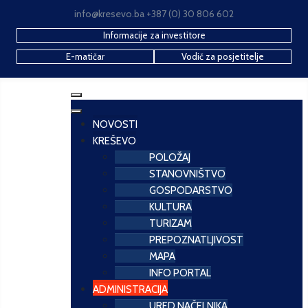
info@kresevo.ba +387 (0) 30 806 602
Informacije za investitore
E-matičar
Vodič za posjetitelje
NOVOSTI
KREŠEVO
POLOŽAJ
STANOVNIŠTVO
GOSPODARSTVO
KULTURA
TURIZAM
PREPOZNATLJIVOST
MAPA
INFO PORTAL
ADMINISTRACIJA
URED NAČELNIKA