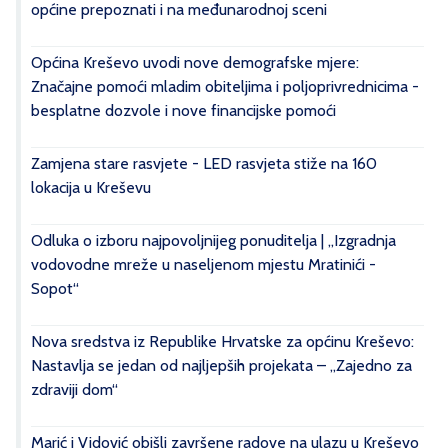
općine prepoznati i na međunarodnoj sceni
Općina Kreševo uvodi nove demografske mjere:
Značajne pomoći mladim obiteljima i poljoprivrednicima -
besplatne dozvole i nove financijske pomoći
Zamjena stare rasvjete - LED rasvjeta stiže na 160
lokacija u Kreševu
Odluka o izboru najpovoljnijeg ponuditelja | „Izgradnja
vodovodne mreže u naseljenom mjestu Mratinići -
Sopot“
Nova sredstva iz Republike Hrvatske za općinu Kreševo:
Nastavlja se jedan od najljepših projekata – „Zajedno za
zdraviji dom“
Marić i Vidović obišli završene radove na ulazu u Kreševo