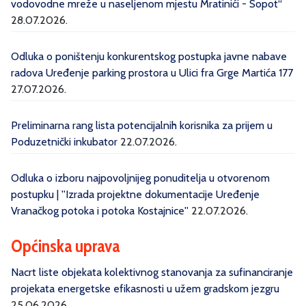
vodovodne mreže u naseljenom mjestu Mratinići - Sopot“
28.07.2026.
Odluka o poništenju konkurentskog postupka javne nabave
radova Uređenje parking prostora u Ulici fra Grge Martića 177
27.07.2026.
Preliminarna rang lista potencijalnih korisnika za prijem u
Poduzetnički inkubator
22.07.2026.
Odluka o izboru najpovoljnijeg ponuditelja u otvorenom
postupku | ''Izrada projektne dokumentacije Uređenje
Vranačkog potoka i potoka Kostajnice''
22.07.2026.
Općinska uprava
Nacrt liste objekata kolektivnog stanovanja za sufinanciranje
projekata energetske efikasnosti u užem gradskom jezgru
25.06.2026.