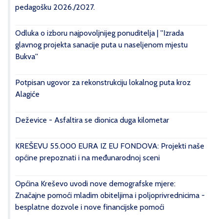
pedagošku 2026./2027.
Odluka o izboru najpovoljnijeg ponuditelja | ''Izrada
glavnog projekta sanacije puta u naseljenom mjestu
Bukva''
Potpisan ugovor za rekonstrukciju lokalnog puta kroz
Alagiće
Deževice - Asfaltira se dionica duga kilometar
KREŠEVU 55.000 EURA IZ EU FONDOVA: Projekti naše
općine prepoznati i na međunarodnoj sceni
Općina Kreševo uvodi nove demografske mjere:
Značajne pomoći mladim obiteljima i poljoprivrednicima -
besplatne dozvole i nove financijske pomoći