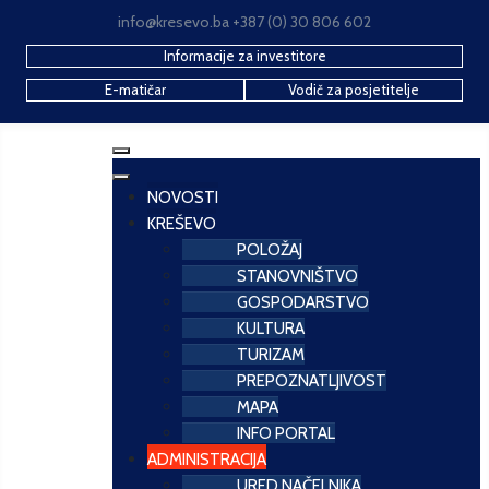
info@kresevo.ba +387 (0) 30 806 602
Informacije za investitore
E-matičar
Vodič za posjetitelje
NOVOSTI
KREŠEVO
POLOŽAJ
STANOVNIŠTVO
GOSPODARSTVO
KULTURA
TURIZAM
PREPOZNATLJIVOST
MAPA
INFO PORTAL
ADMINISTRACIJA
URED NAČELNIKA