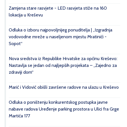
Zamjena stare rasvjete - LED rasvjeta stiže na 160
lokacija u Kreševu
Odluka o izboru najpovoljnijeg ponuditelja | „Izgradnja
vodovodne mreže u naseljenom mjestu Mratinići -
Sopot“
Nova sredstva iz Republike Hrvatske za općinu Kreševo:
Nastavlja se jedan od najljepših projekata – „Zajedno za
zdraviji dom“
Marić i Vidović obišli završene radove na ulazu u Kreševo
Odluka o poništenju konkurentskog postupka javne
nabave radova Uređenje parking prostora u Ulici fra Grge
Martića 177