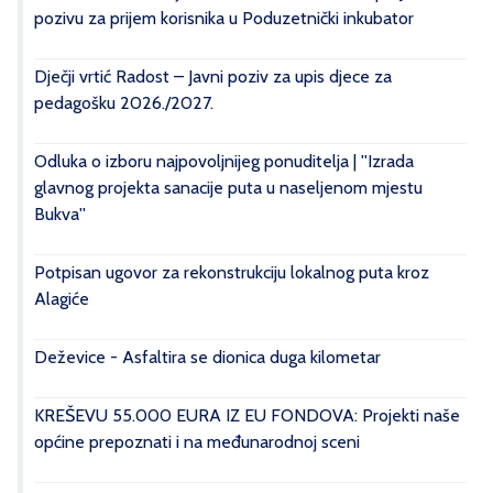
pozivu za prijem korisnika u Poduzetnički inkubator
Dječji vrtić Radost – Javni poziv za upis djece za
pedagošku 2026./2027.
Odluka o izboru najpovoljnijeg ponuditelja | ''Izrada
glavnog projekta sanacije puta u naseljenom mjestu
Bukva''
Potpisan ugovor za rekonstrukciju lokalnog puta kroz
Alagiće
Deževice - Asfaltira se dionica duga kilometar
KREŠEVU 55.000 EURA IZ EU FONDOVA: Projekti naše
općine prepoznati i na međunarodnoj sceni