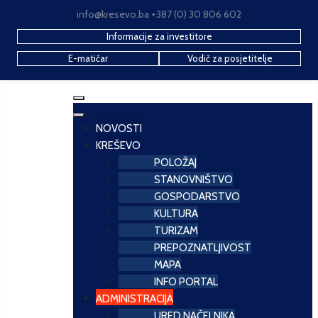
info@kresevo.ba +387 (0) 30 806 602
Informacije za investitore
E-matičar
Vodič za posjetitelje
NOVOSTI
KREŠEVO
POLOŽAJ
STANOVNIŠTVO
GOSPODARSTVO
KULTURA
TURIZAM
PREPOZNATLJIVOST
MAPA
INFO PORTAL
ADMINISTRACIJA
URED NAČELNIKA