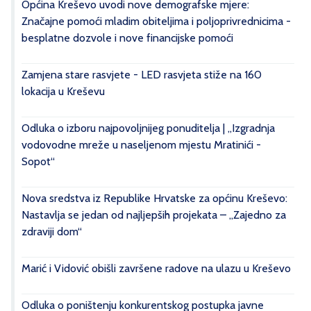
Općina Kreševo uvodi nove demografske mjere:
Značajne pomoći mladim obiteljima i poljoprivrednicima -
besplatne dozvole i nove financijske pomoći
Zamjena stare rasvjete - LED rasvjeta stiže na 160
lokacija u Kreševu
Odluka o izboru najpovoljnijeg ponuditelja | „Izgradnja
vodovodne mreže u naseljenom mjestu Mratinići -
Sopot“
Nova sredstva iz Republike Hrvatske za općinu Kreševo:
Nastavlja se jedan od najljepših projekata – „Zajedno za
zdraviji dom“
Marić i Vidović obišli završene radove na ulazu u Kreševo
Odluka o poništenju konkurentskog postupka javne