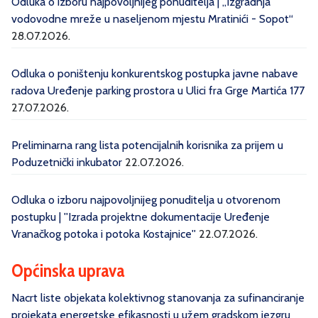
Odluka o izboru najpovoljnijeg ponuditelja | „Izgradnja
vodovodne mreže u naseljenom mjestu Mratinići - Sopot“
28.07.2026.
Odluka o poništenju konkurentskog postupka javne nabave
radova Uređenje parking prostora u Ulici fra Grge Martića 177
27.07.2026.
Preliminarna rang lista potencijalnih korisnika za prijem u
Poduzetnički inkubator
22.07.2026.
Odluka o izboru najpovoljnijeg ponuditelja u otvorenom
postupku | ''Izrada projektne dokumentacije Uređenje
Vranačkog potoka i potoka Kostajnice''
22.07.2026.
Općinska uprava
Nacrt liste objekata kolektivnog stanovanja za sufinanciranje
projekata energetske efikasnosti u užem gradskom jezgru