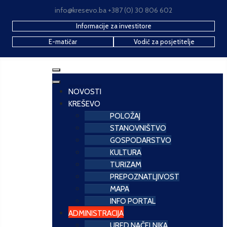
info@kresevo.ba +387 (0) 30 806 602
Informacije za investitore
E-matičar
Vodič za posjetitelje
NOVOSTI
KREŠEVO
POLOŽAJ
STANOVNIŠTVO
GOSPODARSTVO
KULTURA
TURIZAM
PREPOZNATLJIVOST
MAPA
INFO PORTAL
ADMINISTRACIJA
URED NAČELNIKA