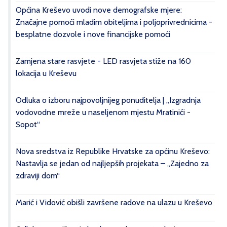
Općina Kreševo uvodi nove demografske mjere:
Značajne pomoći mladim obiteljima i poljoprivrednicima -
besplatne dozvole i nove financijske pomoći
Zamjena stare rasvjete - LED rasvjeta stiže na 160
lokacija u Kreševu
Odluka o izboru najpovoljnijeg ponuditelja | „Izgradnja
vodovodne mreže u naseljenom mjestu Mratinići -
Sopot“
Nova sredstva iz Republike Hrvatske za općinu Kreševo:
Nastavlja se jedan od najljepših projekata – „Zajedno za
zdraviji dom“
Marić i Vidović obišli završene radove na ulazu u Kreševo