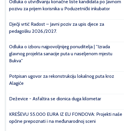
Odluka o utvrđivanju konačne liste kandidata po Javnom
pozivu za prijem korisnika u Poduzetnički inkubator
Dječji vrtić Radost – Javni poziv za upis djece za
pedagošku 2026./2027.
Odluka o izboru najpovoljnijeg ponuditelja | ''Izrada
glavnog projekta sanacije puta u naseljenom mjestu
Bukva''
Potpisan ugovor za rekonstrukciju lokalnog puta kroz
Alagiće
Deževice - Asfaltira se dionica duga kilometar
KREŠEVU 55.000 EURA IZ EU FONDOVA: Projekti naše
općine prepoznati i na međunarodnoj sceni