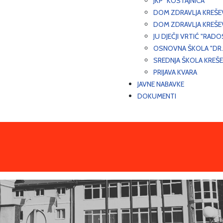
JKP "KOSTAJNICA"
DOM ZDRAVLJA KREŠ
DOM ZDRAVLJA KREŠE
JU DJEČJI VRTIĆ "RADO
OSNOVNA ŠKOLA "DR.
SREDNJA ŠKOLA KREŠ
PRIJAVA KVARA
JAVNE NABAVKE
DOKUMENTI