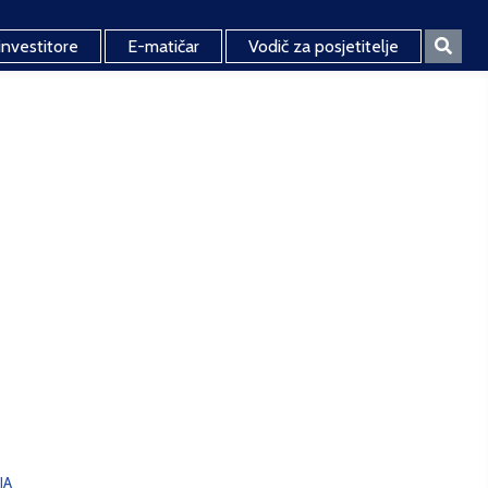
investitore
E-matičar
Vodič za posjetitelje
JA