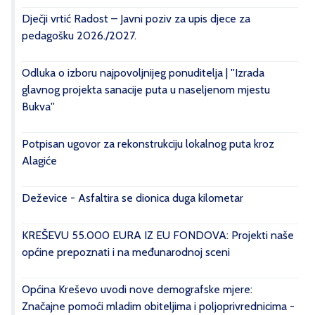
Dječji vrtić Radost – Javni poziv za upis djece za
pedagošku 2026./2027.
Odluka o izboru najpovoljnijeg ponuditelja | ''Izrada
glavnog projekta sanacije puta u naseljenom mjestu
Bukva''
Potpisan ugovor za rekonstrukciju lokalnog puta kroz
Alagiće
Deževice - Asfaltira se dionica duga kilometar
KREŠEVU 55.000 EURA IZ EU FONDOVA: Projekti naše
općine prepoznati i na međunarodnoj sceni
Općina Kreševo uvodi nove demografske mjere:
Značajne pomoći mladim obiteljima i poljoprivrednicima -