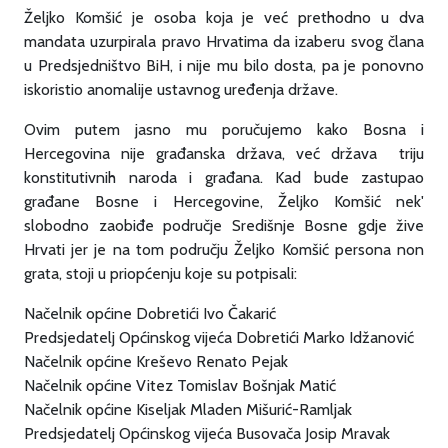
Željko Komšić je osoba koja je već prethodno u dva
mandata uzurpirala pravo Hrvatima da izaberu svog člana
u Predsjedništvo BiH, i nije mu bilo dosta, pa je ponovno
iskoristio anomalije ustavnog uređenja države.
Ovim putem jasno mu poručujemo kako Bosna i
Hercegovina nije građanska država, već država triju
konstitutivnih naroda i građana. Kad bude zastupao
građane Bosne i Hercegovine, Željko Komšić nek'
slobodno zaobiđe područje Središnje Bosne gdje žive
Hrvati jer je na tom području Željko Komšić persona non
grata, stoji u priopćenju koje su potpisali:
Načelnik općine Dobretići Ivo Čakarić
Predsjedatelj Općinskog vijeća Dobretići Marko Idžanović
Načelnik općine Kreševo Renato Pejak
Načelnik općine Vitez Tomislav Bošnjak Matić
Načelnik općine Kiseljak Mladen Mišurić-Ramljak
Predsjedatelj Općinskog vijeća Busovača Josip Mravak