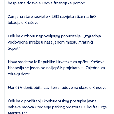
besplatne dozvole i nove financijske pomoći
Zamjena stare rasvjete - LED rasvjeta stiže na 160
lokacija u Kreševu
Odluka o izboru najpovoljnijeg ponuditelja | „Izgradnja
vodovodne mreže u naseljenom mjestu Mratinići -
Sopot“
Nova sredstva iz Republike Hrvatske za općinu Kreševo:
Nastavlja se jedan od najljepših projekata – „Zajedno za
zdraviji dom“
Marić i Vidović obišli završene radove na ulazu u Kreševo
Odluka o poništenju konkurentskog postupka javne
nabave radova Uređenje parking prostora u Ulici fra Grge
Martića 177