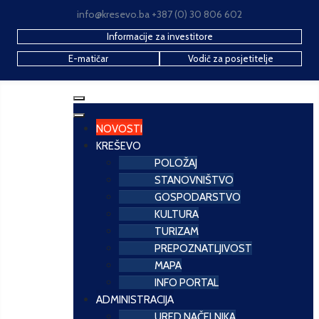
info@kresevo.ba +387 (0) 30 806 602
Informacije za investitore
E-matičar
Vodič za posjetitelje
NOVOSTI
KREŠEVO
POLOŽAJ
STANOVNIŠTVO
GOSPODARSTVO
KULTURA
TURIZAM
PREPOZNATLJIVOST
MAPA
INFO PORTAL
ADMINISTRACIJA
URED NAČELNIKA