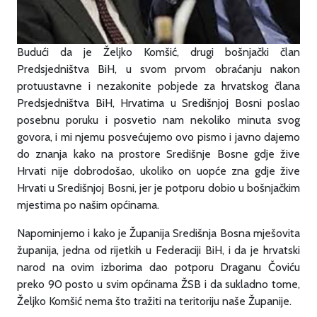
Budući da je Željko Komšić, drugi bošnjački član
Predsjedništva BiH, u svom prvom obraćanju nakon
protuustavne i nezakonite pobjede za hrvatskog člana
Predsjedništva BiH, Hrvatima u Središnjoj Bosni poslao
posebnu poruku i posvetio nam nekoliko minuta svog
govora, i mi njemu posvećujemo ovo pismo i javno dajemo
do znanja kako na prostore Središnje Bosne gdje žive
Hrvati nije dobrodošao, ukoliko on uopće zna gdje žive
Hrvati u Središnjoj Bosni, jer je potporu dobio u bošnjačkim
mjestima po našim općinama.
Napominjemo i kako je Županija Središnja Bosna mješovita
županija, jedna od rijetkih u Federaciji BiH, i da je hrvatski
narod na ovim izborima dao potporu Draganu Čoviću
preko 90 posto u svim općinama ŽSB i da sukladno tome,
Željko Komšić nema što tražiti na teritoriju naše Županije.