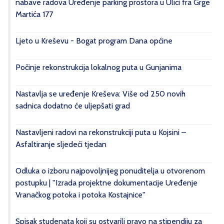
nabave radova Uređenje parking prostora u Ulici fra Grge
Martića 177
Ljeto u Kreševu - Bogat program Dana općine
Počinje rekonstrukcija lokalnog puta u Gunjanima
Nastavlja se uređenje Kreševa: Više od 250 novih
sadnica dodatno će uljepšati grad
Nastavljeni radovi na rekonstrukciji puta u Kojsini –
Asfaltiranje sljedeći tjedan
Odluka o izboru najpovoljnijeg ponuditelja u otvorenom
postupku | ''Izrada projektne dokumentacije Uređenje
Vranačkog potoka i potoka Kostajnice''
Spisak studenata koji su ostvarili pravo na stipendiju za