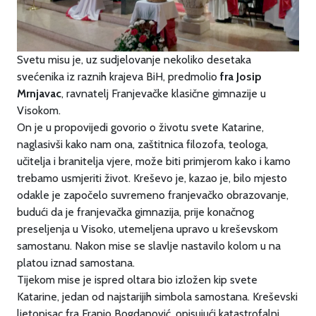
Svetu misu je, uz sudjelovanje nekoliko desetaka
svećenika iz raznih krajeva BiH, predmolio
fra Josip
Mrnjavac
, ravnatelj Franjevačke klasične gimnazije u
Visokom.
On je u propovijedi govorio o životu svete Katarine,
naglasivši kako nam ona, zaštitnica filozofa, teologa,
učitelja i branitelja vjere, može biti primjerom kako i kamo
trebamo usmjeriti život. Kreševo je, kazao je, bilo mjesto
odakle je započelo suvremeno franjevačko obrazovanje,
budući da je franjevačka gimnazija, prije konačnog
preseljenja u Visoko, utemeljena upravo u kreševskom
samostanu. Nakon mise se slavlje nastavilo kolom u na
platou iznad samostana.
Tijekom mise je ispred oltara bio izložen kip svete
Katarine, jedan od najstarijih simbola samostana. Kreševski
ljetopisac fra Franjo Bogdanović, opisujući katastrofalni