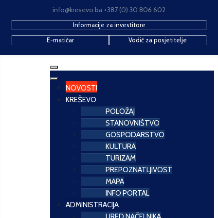
info@kresevo.ba +387 (0) 30 806 602
Informacije za investitore
E-matičar
Vodič za posjetitelje
NOVOSTI
KREŠEVO
POLOŽAJ
STANOVNIŠTVO
GOSPODARSTVO
KULTURA
TURIZAM
PREPOZNATLJIVOST
MAPA
INFO PORTAL
ADMINISTRACIJA
URED NAČELNIKA