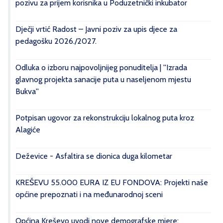
pozivu za prijem korisnika u Poduzetnički inkubator
Dječji vrtić Radost – Javni poziv za upis djece za
pedagošku 2026./2027.
Odluka o izboru najpovoljnijeg ponuditelja | ''Izrada
glavnog projekta sanacije puta u naseljenom mjestu
Bukva''
Potpisan ugovor za rekonstrukciju lokalnog puta kroz
Alagiće
Deževice - Asfaltira se dionica duga kilometar
KREŠEVU 55.000 EURA IZ EU FONDOVA: Projekti naše
općine prepoznati i na međunarodnoj sceni
Općina Kreševo uvodi nove demografske mjere: