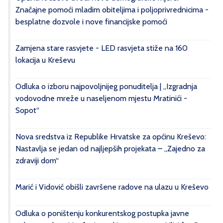
Značajne pomoći mladim obiteljima i poljoprivrednicima -
besplatne dozvole i nove financijske pomoći
Zamjena stare rasvjete - LED rasvjeta stiže na 160
lokacija u Kreševu
Odluka o izboru najpovoljnijeg ponuditelja | „Izgradnja
vodovodne mreže u naseljenom mjestu Mratinići -
Sopot“
Nova sredstva iz Republike Hrvatske za općinu Kreševo:
Nastavlja se jedan od najljepših projekata – „Zajedno za
zdraviji dom“
Marić i Vidović obišli završene radove na ulazu u Kreševo
Odluka o poništenju konkurentskog postupka javne