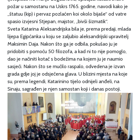
požar u samostanu na Uskrs 1765. godine, navodi kako je
„štatuu (kip) i pervaz pozlaćen koi okolo bijaše“ od vatre
spasio izvjesni Stjepan, majstor, „bivši šizmatik“.
Sveta Katarina Aleksandrijska bila je, prema predaji, mlada
lijepa Egipćanka u koju se zaljubio aleksandrijski upravitelj
Maksimin Daja. Nakon što ga je odbila, pokušao ju je
pridobiti s pomoću 50 filozofa, a kad ni to nije pomoglo,
dao je načiniti kotač s bodežima na kojem ju je naumio
sasjeći. Nakon što se mučilo raspalo, odvedena je izvan
grada gdje joj je odsječena glava. U blizini mjesta na koje
su, prema legendi, Katarinino tijelo odnijeli anđeli, na
Sinaju, sagrađen je njen samostan koji i danas postoji.