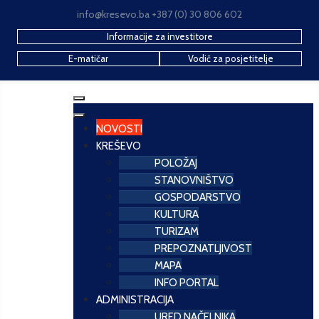
info@kresevo.ba +387 (0) 30 806 602
Informacije za investitore
E-matičar
Vodič za posjetitelje
NOVOSTI
KREŠEVO
POLOŽAJ
STANOVNIŠTVO
GOSPODARSTVO
KULTURA
TURIZAM
PREPOZNATLJIVOST
MAPA
INFO PORTAL
ADMINISTRACIJA
URED NAČELNIKA