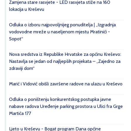
Zamjena stare rasvjete - LED rasvjeta stiže na 160
lokacija u Kreševu
Odluka o izboru najpovoljnijeg ponuditelja | „Izgradnja
vodovodne mreže u naseljenom mjestu Mratinići -
Sopot“
Nova sredstva iz Republike Hrvatske za općinu Kreševo:
Nastavlja se jedan od najljepših projekata – „Zajedno za
zdraviji dom“
Marić i Vidović obišli završene radove na ulazu u Kreševo
Odluka o poništenju konkurentskog postupka javne
nabave radova Uređenje parking prostora u Ulici fra Grge
Martića 177
Ljeto u Kreševu - Bogat program Dana općine