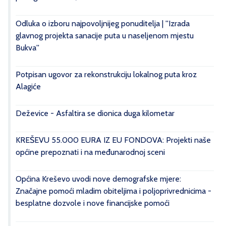
Odluka o izboru najpovoljnijeg ponuditelja | ''Izrada
glavnog projekta sanacije puta u naseljenom mjestu
Bukva''
Potpisan ugovor za rekonstrukciju lokalnog puta kroz
Alagiće
Deževice - Asfaltira se dionica duga kilometar
KREŠEVU 55.000 EURA IZ EU FONDOVA: Projekti naše
općine prepoznati i na međunarodnoj sceni
Općina Kreševo uvodi nove demografske mjere:
Značajne pomoći mladim obiteljima i poljoprivrednicima -
besplatne dozvole i nove financijske pomoći