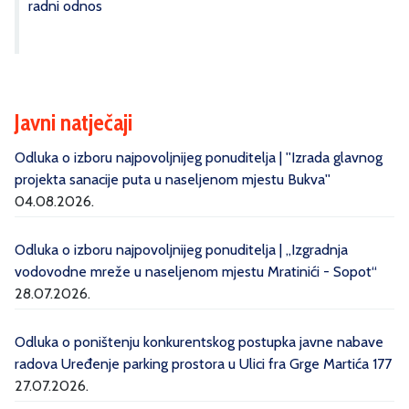
radni odnos
Javni natječaji
Odluka o izboru najpovoljnijeg ponuditelja | ''Izrada glavnog
projekta sanacije puta u naseljenom mjestu Bukva''
04.08.2026.
Odluka o izboru najpovoljnijeg ponuditelja | „Izgradnja
vodovodne mreže u naseljenom mjestu Mratinići - Sopot“
28.07.2026.
Odluka o poništenju konkurentskog postupka javne nabave
radova Uređenje parking prostora u Ulici fra Grge Martića 177
27.07.2026.