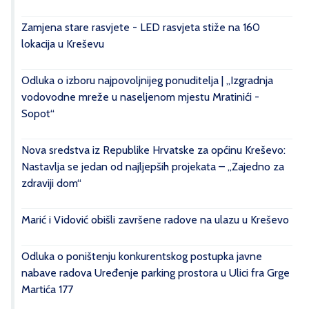
Zamjena stare rasvjete - LED rasvjeta stiže na 160
lokacija u Kreševu
Odluka o izboru najpovoljnijeg ponuditelja | „Izgradnja
vodovodne mreže u naseljenom mjestu Mratinići -
Sopot“
Nova sredstva iz Republike Hrvatske za općinu Kreševo:
Nastavlja se jedan od najljepših projekata – „Zajedno za
zdraviji dom“
Marić i Vidović obišli završene radove na ulazu u Kreševo
Odluka o poništenju konkurentskog postupka javne
nabave radova Uređenje parking prostora u Ulici fra Grge
Martića 177