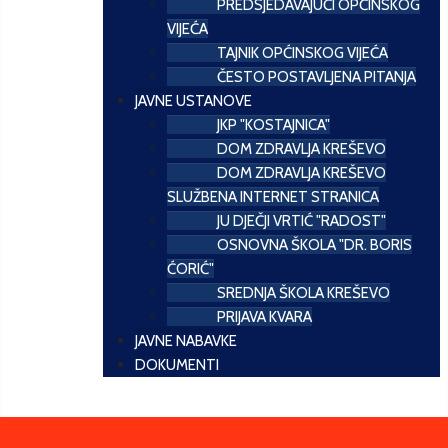
PREDSJEDAVAJUĆI OPĆINSKOG
VIJEĆA
TAJNIK OPĆINSKOG VIJEĆA
ČESTO POSTAVLJENA PITANJA
JAVNE USTANOVE
JKP "KOSTAJNICA"
DOM ZDRAVLJA KREŠEVO
DOM ZDRAVLJA KREŠEVO
SLUŽBENA INTERNET STRANICA
JU DJEČJI VRTIĆ "RADOST"
OSNOVNA ŠKOLA "DR. BORIS
ĆORIĆ"
SREDNJA ŠKOLA KREŠEVO
PRIJAVA KVARA
JAVNE NABAVKE
DOKUMENTI