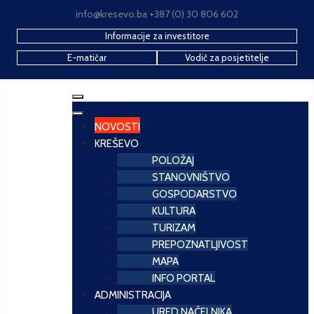
info@kresevo.ba +387 (0) 30 806 602
Informacije za investitore
E-matičar
Vodič za posjetitelje
NOVOSTI
KREŠEVO
POLOŽAJ
STANOVNIŠTVO
GOSPODARSTVO
KULTURA
TURIZAM
PREPOZNATLJIVOST
MAPA
INFO PORTAL
ADMINISTRACIJA
URED NAČELNIKA