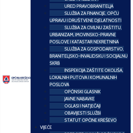
URED PRAVOBRANITELJA
SLUŽBA ZA FINANCIJE, OPĆU
UPRAVU I DRUŠTVENE DJELATNOSTI
SLUŽBA ZA CIVILNU ZAŠTITU,
URBANIZAM, IMOVINSKO-PRAVNE
POSLOVE I KATASTAR NEKRETNINA
SLUŽBA ZA GOSPODARSTVO,
BRANITELJSKO-INVALIDSKU I SOCIJALNU
SKRB
INSPEKCIJA ZAŠTITE OKOLIŠA,
LOKALNIH PUTOVA I KOMUNALNIH
POSLOVA
OPĆINSKI GLASNIK
JAVNE NABAVKE
OGLASI I NATJEČAJI
OBAVIJESTI SLUŽBI
STATUT OPĆINE KREŠEVO
VIJEĆE