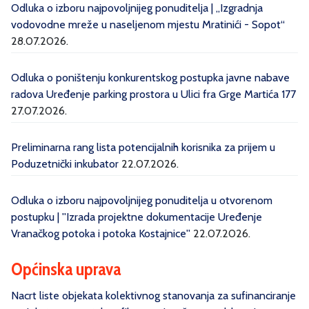
Odluka o izboru najpovoljnijeg ponuditelja | „Izgradnja
vodovodne mreže u naseljenom mjestu Mratinići - Sopot“
28.07.2026.
Odluka o poništenju konkurentskog postupka javne nabave
radova Uređenje parking prostora u Ulici fra Grge Martića 177
27.07.2026.
Preliminarna rang lista potencijalnih korisnika za prijem u
Poduzetnički inkubator
22.07.2026.
Odluka o izboru najpovoljnijeg ponuditelja u otvorenom
postupku | ''Izrada projektne dokumentacije Uređenje
Vranačkog potoka i potoka Kostajnice''
22.07.2026.
Općinska uprava
Nacrt liste objekata kolektivnog stanovanja za sufinanciranje