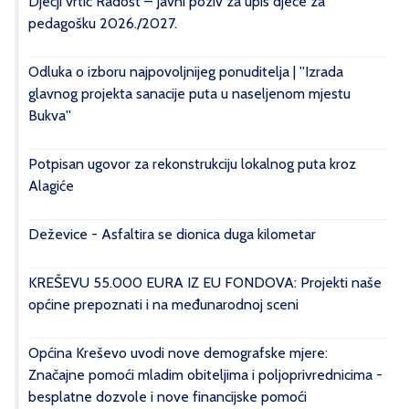
Dječji vrtić Radost – Javni poziv za upis djece za
pedagošku 2026./2027.
Odluka o izboru najpovoljnijeg ponuditelja | ''Izrada
glavnog projekta sanacije puta u naseljenom mjestu
Bukva''
Potpisan ugovor za rekonstrukciju lokalnog puta kroz
Alagiće
Deževice - Asfaltira se dionica duga kilometar
KREŠEVU 55.000 EURA IZ EU FONDOVA: Projekti naše
općine prepoznati i na međunarodnoj sceni
Općina Kreševo uvodi nove demografske mjere:
Značajne pomoći mladim obiteljima i poljoprivrednicima -
besplatne dozvole i nove financijske pomoći