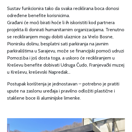
Sustav funkcionira tako da svaka reciklirana boca donosi
određene benefite korisnicima.
Građani će moći birati hoće li ih iskoristiti kod partnera
projekta ili donirati humanitarnim organizacijama. Trenutno
se recikliranjem mogu dobiti ulaznice za Vrelo Bosne,
Pionirsku dolinu, besplatni sati parkiranja na javnim
parkiralištima u Sarajevu, može se financijski pomoći udruzi
Pomozi.ba i još dosta toga, a uskoro će recikliranjem u
Kreševu benefite dobivati Udruga Čudo, Franjevački muzej
u Kreševu, kreševski Napredak...
Postupak korištenja je jednostavan – potrebno je pratiti
upute na zaslonu uređaja i pravilno odložiti plastične i
staklene boce ili aluminijske limenke.