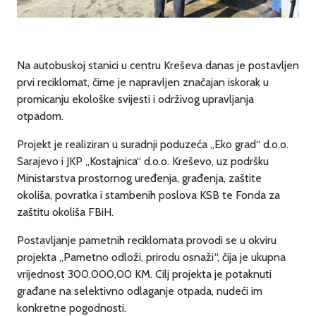
Na autobuskoj stanici u centru Kreševa danas je postavljen
prvi reciklomat, čime je napravljen značajan iskorak u
promicanju ekološke svijesti i održivog upravljanja
otpadom.
Projekt je realiziran u suradnji poduzeća „Eko grad“ d.o.o.
Sarajevo i JKP „Kostajnica“ d.o.o. Kreševo, uz podršku
Ministarstva prostornog uređenja, građenja, zaštite
okoliša, povratka i stambenih poslova KSB te Fonda za
zaštitu okoliša FBiH.
Postavljanje pametnih reciklomata provodi se u okviru
projekta „Pametno odloži, prirodu osnaži“, čija je ukupna
vrijednost 300.000,00 KM. Cilj projekta je potaknuti
građane na selektivno odlaganje otpada, nudeći im
konkretne pogodnosti.