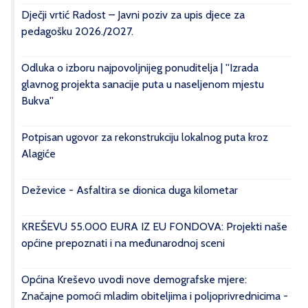
Dječji vrtić Radost – Javni poziv za upis djece za
pedagošku 2026./2027.
Odluka o izboru najpovoljnijeg ponuditelja | ''Izrada
glavnog projekta sanacije puta u naseljenom mjestu
Bukva''
Potpisan ugovor za rekonstrukciju lokalnog puta kroz
Alagiće
Deževice - Asfaltira se dionica duga kilometar
KREŠEVU 55.000 EURA IZ EU FONDOVA: Projekti naše
općine prepoznati i na međunarodnoj sceni
Općina Kreševo uvodi nove demografske mjere:
Značajne pomoći mladim obiteljima i poljoprivrednicima -