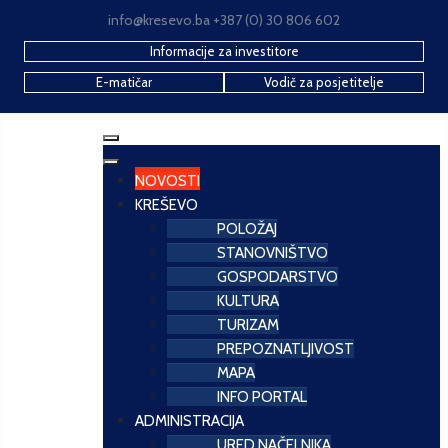
info@kresevo.ba +387 (0) 30 806 602
Informacije za investitore
E-matičar
Vodič za posjetitelje
NOVOSTI
KREŠEVO
POLOŽAJ
STANOVNIŠTVO
GOSPODARSTVO
KULTURA
TURIZAM
PREPOZNATLJIVOST
MAPA
INFO PORTAL
ADMINISTRACIJA
URED NAČELNIKA