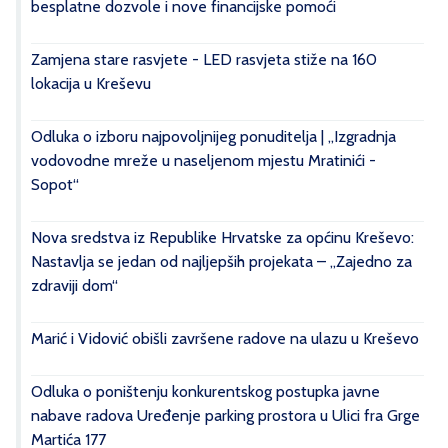
besplatne dozvole i nove financijske pomoći
Zamjena stare rasvjete - LED rasvjeta stiže na 160
lokacija u Kreševu
Odluka o izboru najpovoljnijeg ponuditelja | „Izgradnja
vodovodne mreže u naseljenom mjestu Mratinići -
Sopot“
Nova sredstva iz Republike Hrvatske za općinu Kreševo:
Nastavlja se jedan od najljepših projekata – „Zajedno za
zdraviji dom“
Marić i Vidović obišli završene radove na ulazu u Kreševo
Odluka o poništenju konkurentskog postupka javne
nabave radova Uređenje parking prostora u Ulici fra Grge
Martića 177