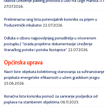
radova Uređenje parking prostora u Ulici fra Grge Martića 177
27.07.2026.
Preliminarna rang lista potencijalnih korisnika za prijem u
Poduzetnički inkubator
22.07.2026.
Odluka o izboru najpovoljnijeg ponuditelja u otvorenom
postupku | ''Izrada projektne dokumentacije Uređenje
Vranačkog potoka i potoka Kostajnice''
22.07.2026.
Općinska uprava
Nacrt liste objekata kolektivnog stanovanja za sufinanciranje
projekata energetske efikasnosti u užem gradskom jezgru
25.06.2026.
Konačna lista korisnika pomoći za saniranje posljedica od
poplava na stambenim objektima
06.11.2025.