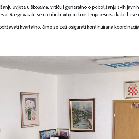
nju uvjeta u školama, vrtiću i generalno o poboljšanju svih javnih u
u. Razgovaralo se i o učinkovitijem korištenju resursa kako bi se o
državati kvartalno, čime se želi osigurati kontinuirana koordinacija 