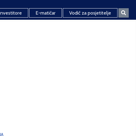
investitore
E-matičar
Vodič za posjetitelje
JA