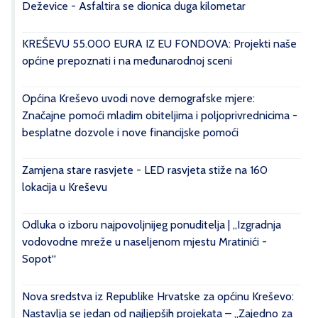
Deževice - Asfaltira se dionica duga kilometar
KREŠEVU 55.000 EURA IZ EU FONDOVA: Projekti naše
općine prepoznati i na međunarodnoj sceni
Općina Kreševo uvodi nove demografske mjere:
Značajne pomoći mladim obiteljima i poljoprivrednicima -
besplatne dozvole i nove financijske pomoći
Zamjena stare rasvjete - LED rasvjeta stiže na 160
lokacija u Kreševu
Odluka o izboru najpovoljnijeg ponuditelja | „Izgradnja
vodovodne mreže u naseljenom mjestu Mratinići -
Sopot“
Nova sredstva iz Republike Hrvatske za općinu Kreševo:
Nastavlja se jedan od najljepših projekata – „Zajedno za