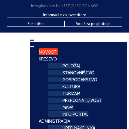
info@kresevo.ba +387 (0) 30 806 602
Informacije za investitore
E-matičar
Vodič za posjetitelje
NOVOSTI
KREŠEVO
POLOŽAJ
STANOVNIŠTVO
GOSPODARSTVO
KULTURA
TURIZAM
PREPOZNATLJIVOST
MAPA
INFO PORTAL
ADMINISTRACIJA
URED NAČELNIKA