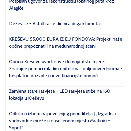
Potpisan ugovor za rekonstrukciju lokalnog puta kroz
Alagiće
Deževice - Asfaltira se dionica duga kilometar
KREŠEVU 55.000 EURA IZ EU FONDOVA: Projekti naše
općine prepoznati i na međunarodnoj sceni
Općina Kreševo uvodi nove demografske mjere:
Značajne pomoći mladim obiteljima i poljoprivrednicima -
besplatne dozvole i nove financijske pomoći
Zamjena stare rasvjete - LED rasvjeta stiže na 160
lokacija u Kreševu
Odluka o izboru najpovoljnijeg ponuditelja | „Izgradnja
vodovodne mreže u naseljenom mjestu Mratinići -
Sopot“