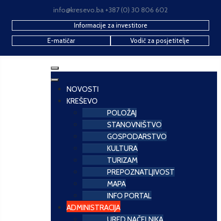
info@kresevo.ba +387 (0) 30 806 602
Informacije za investitore
E-matičar
Vodič za posjetitelje
NOVOSTI
KREŠEVO
POLOŽAJ
STANOVNIŠTVO
GOSPODARSTVO
KULTURA
TURIZAM
PREPOZNATLJIVOST
MAPA
INFO PORTAL
ADMINISTRACIJA
URED NAČELNIKA