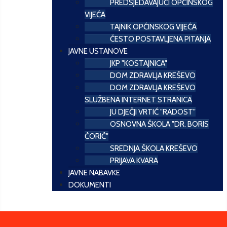
PREDSJEDAVAJUĆI OPĆINSKOG
VIJEĆA
TAJNIK OPĆINSKOG VIJEĆA
ČESTO POSTAVLJENA PITANJA
JAVNE USTANOVE
JKP "KOSTAJNICA"
DOM ZDRAVLJA KREŠEVO
DOM ZDRAVLJA KREŠEVO
SLUŽBENA INTERNET STRANICA
JU DJEČJI VRTIĆ "RADOST"
OSNOVNA ŠKOLA "DR. BORIS
ĆORIĆ"
SREDNJA ŠKOLA KREŠEVO
PRIJAVA KVARA
JAVNE NABAVKE
DOKUMENTI