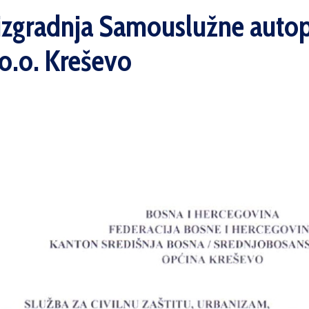
 izgradnja Samouslužne autop
.o.o. Kreševo