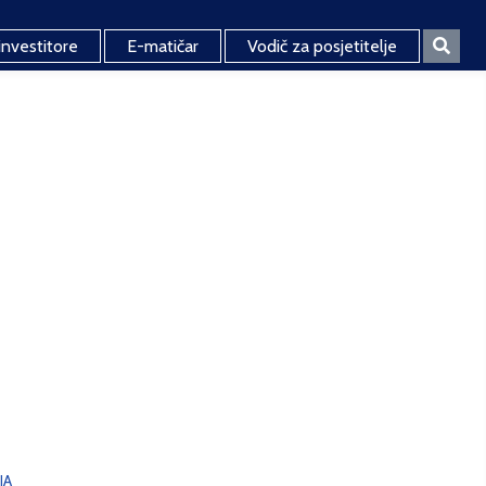
investitore
E-matičar
Vodič za posjetitelje
JA