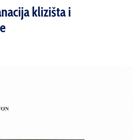
acija klizišta i
ce