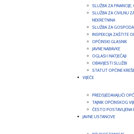
SLUŽBA ZA FINANCIJE
SLUŽBA ZA CIVILNU Z
NEKRETNINA
SLUŽBA ZA GOSPODAR
INSPEKCIJA ZAŠTITE 
OPĆINSKI GLASNIK
JAVNE NABAVKE
OGLASI I NATJEČAJI
OBAVIJESTI SLUŽBI
STATUT OPĆINE KREŠ
VIJEĆE
PREDSJEDAVAJUĆI OPĆ
TAJNIK OPĆINSKOG VI
ČESTO POSTAVLJENA P
JAVNE USTANOVE