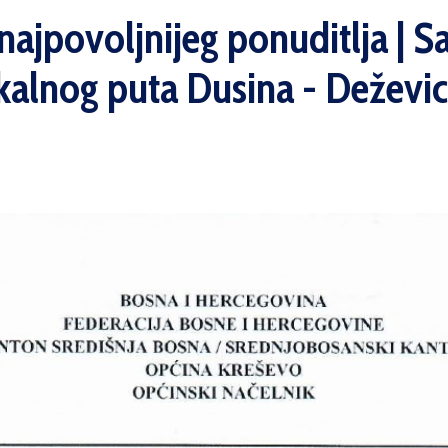
ajpovoljnijeg ponuditlja | San
okalnog puta Dusina - Deževi