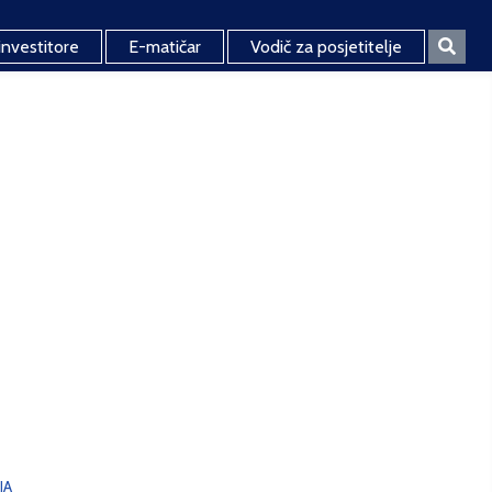
investitore
E-matičar
Vodič za posjetitelje
JA