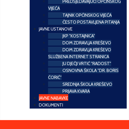
PREDSJEDAVAJUĆI OPĆINSKOG
VIJEĆA
TAJNIK OPĆINSKOG VIJEĆA
ČESTO POSTAVLJENA PITANJA
JAVNE USTANOVE
JKP "KOSTAJNICA"
DOM ZDRAVLJA KREŠEVO
DOM ZDRAVLJA KREŠEVO
SLUŽBENA INTERNET STRANICA
JU DJEČJI VRTIĆ "RADOST"
OSNOVNA ŠKOLA "DR. BORIS
ĆORIĆ"
SREDNJA ŠKOLA KREŠEVO
PRIJAVA KVARA
JAVNE NABAVKE
DOKUMENTI