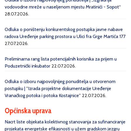
vodovodne mreže u naseljenom mjestu Mratinići - Sopot“
28.07.2026.
Odluka o poništenju konkurentskog postupka javne nabave
radova Uređenje parking prostora u Ulici fra Grge Martića 177
27.07.2026.
Preliminarna rang lista potencijalnih korisnika za prijem u
Poduzetnički inkubator
22.07.2026.
Odluka o izboru najpovoljnijeg ponuditelja u otvorenom
postupku | ''Izrada projektne dokumentacije Uređenje
Vranačkog potoka i potoka Kostajnice''
22.07.2026.
Općinska uprava
Nacrt liste objekata kolektivnog stanovanja za sufinanciranje
projekata energetske efikasnosti u užem gradskom jezgru