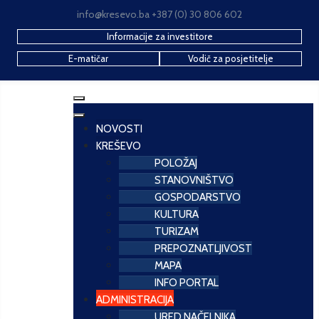
info@kresevo.ba +387 (0) 30 806 602
Informacije za investitore
E-matičar
Vodič za posjetitelje
NOVOSTI
KREŠEVO
POLOŽAJ
STANOVNIŠTVO
GOSPODARSTVO
KULTURA
TURIZAM
PREPOZNATLJIVOST
MAPA
INFO PORTAL
ADMINISTRACIJA
URED NAČELNIKA