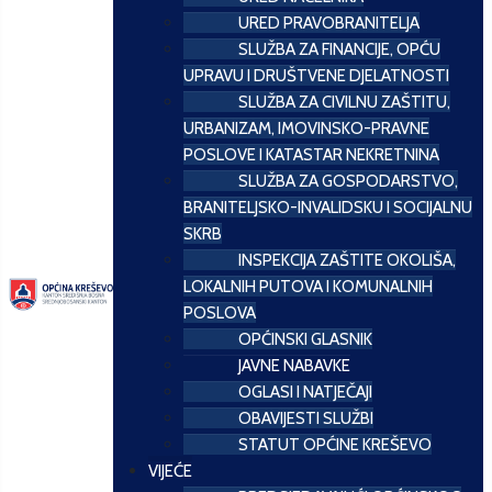
URED PRAVOBRANITELJA
SLUŽBA ZA FINANCIJE, OPĆU
UPRAVU I DRUŠTVENE DJELATNOSTI
SLUŽBA ZA CIVILNU ZAŠTITU,
URBANIZAM, IMOVINSKO-PRAVNE
POSLOVE I KATASTAR NEKRETNINA
SLUŽBA ZA GOSPODARSTVO,
BRANITELJSKO-INVALIDSKU I SOCIJALNU
SKRB
INSPEKCIJA ZAŠTITE OKOLIŠA,
LOKALNIH PUTOVA I KOMUNALNIH
POSLOVA
OPĆINSKI GLASNIK
JAVNE NABAVKE
OGLASI I NATJEČAJI
OBAVIJESTI SLUŽBI
STATUT OPĆINE KREŠEVO
VIJEĆE