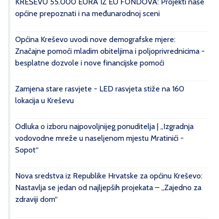
KREŠEVU 55.000 EURA IZ EU FONDOVA: Projekti naše
općine prepoznati i na međunarodnoj sceni
Općina Kreševo uvodi nove demografske mjere:
Značajne pomoći mladim obiteljima i poljoprivrednicima -
besplatne dozvole i nove financijske pomoći
Zamjena stare rasvjete - LED rasvjeta stiže na 160
lokacija u Kreševu
Odluka o izboru najpovoljnijeg ponuditelja | „Izgradnja
vodovodne mreže u naseljenom mjestu Mratinići -
Sopot“
Nova sredstva iz Republike Hrvatske za općinu Kreševo:
Nastavlja se jedan od najljepših projekata – „Zajedno za
zdraviji dom“