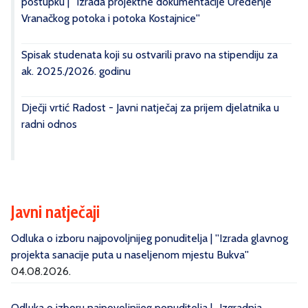
postupku | ''Izrada projektne dokumentacije Uređenje
Vranačkog potoka i potoka Kostajnice''
Spisak studenata koji su ostvarili pravo na stipendiju za
ak. 2025./2026. godinu
Dječji vrtić Radost - Javni natječaj za prijem djelatnika u
radni odnos
Javni natječaji
Odluka o izboru najpovoljnijeg ponuditelja | ''Izrada glavnog
projekta sanacije puta u naseljenom mjestu Bukva''
04.08.2026.
Odluka o izboru najpovoljnijeg ponuditelja | „Izgradnja