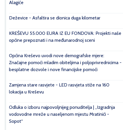
Alagiće
Deževice - Asfaltira se dionica duga kilometar
KREŠEVU 55.000 EURA IZ EU FONDOVA: Projekti naše
općine prepoznati i na međunarodnoj sceni
Općina Kreševo uvodi nove demografske mjere:
Značajne pomoći mladim obiteljima i poljoprivrednicima -
besplatne dozvole i nove financijske pomoći
Zamjena stare rasvjete - LED rasvjeta stiže na 160
lokacija u Kreševu
Odluka o izboru najpovoljnijeg ponuditelja | „Izgradnja
vodovodne mreže u naseljenom mjestu Mratinići -
Sopot“