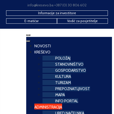
info@kresevo.ba +387 (0) 30 806 602
Informacije za investitore
E-matičar
Vodič za posjetitelje
NOVOSTI
KREŠEVO
POLOŽAJ
STANOVNIŠTVO
GOSPODARSTVO
KULTURA
TURIZAM
PREPOZNATLJIVOST
MAPA
INFO PORTAL
ADMINISTRACIJA
URED NAČELNIKA