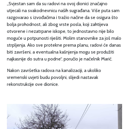
„Svjestan sam da su radovi na ovoj dionici značajno
utjecali na svakodnevnicu naših sugrađana. Više puta sam
razgovarao s izvođačima i tražio načine da se osigura što
bolja prohodnost, ali zbog vrste posla, koji zahtijeva
otvorene i nezatrpane iskope, to jednostavno nije bilo
moguće u potpunosti riješiti. Molim stanovnike za još malo
strpljenja. Ako sve protekne prema planu, radovi će danas
biti završeni, a eventualna kašnjenja mogu se produžiti
najkasnije do sutra u podne“, poručio je načelnik Marić.
Nakon završetka radova na kanalizaciji, a ukoliko
vremenski uvjeti budu povoljni, slijedi nastavak
rekonstrukcije ove dionice.