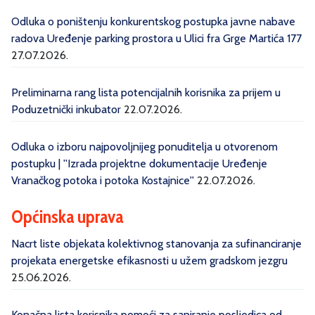
Odluka o poništenju konkurentskog postupka javne nabave
radova Uređenje parking prostora u Ulici fra Grge Martića 177
27.07.2026.
Preliminarna rang lista potencijalnih korisnika za prijem u
Poduzetnički inkubator
22.07.2026.
Odluka o izboru najpovoljnijeg ponuditelja u otvorenom
postupku | ''Izrada projektne dokumentacije Uređenje
Vranačkog potoka i potoka Kostajnice''
22.07.2026.
Općinska uprava
Nacrt liste objekata kolektivnog stanovanja za sufinanciranje
projekata energetske efikasnosti u užem gradskom jezgru
25.06.2026.
Konačna lista korisnika pomoći za saniranje posljedica od