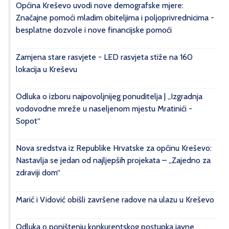
Općina Kreševo uvodi nove demografske mjere:
Značajne pomoći mladim obiteljima i poljoprivrednicima -
besplatne dozvole i nove financijske pomoći
Zamjena stare rasvjete - LED rasvjeta stiže na 160
lokacija u Kreševu
Odluka o izboru najpovoljnijeg ponuditelja | „Izgradnja
vodovodne mreže u naseljenom mjestu Mratinići -
Sopot“
Nova sredstva iz Republike Hrvatske za općinu Kreševo:
Nastavlja se jedan od najljepših projekata – „Zajedno za
zdraviji dom“
Marić i Vidović obišli završene radove na ulazu u Kreševo
Odluka o poništenju konkurentskog postupka javne