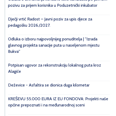
pozivu za prijem korisnika u Poduzetnički inkubator
Dječji vrtić Radost – Javni poziv za upis djece za
pedagošku 2026./2027.
Odluka o izboru najpovoljnijeg ponuditelja | ''Izrada
glavnog projekta sanacije puta u naseljenom mjestu
Bukva''
Potpisan ugovor za rekonstrukciju lokalnog puta kroz
Alagiće
Deževice - Asfaltira se dionica duga kilometar
KREŠEVU 55.000 EURA IZ EU FONDOVA: Projekti naše
općine prepoznati i na međunarodnoj sceni