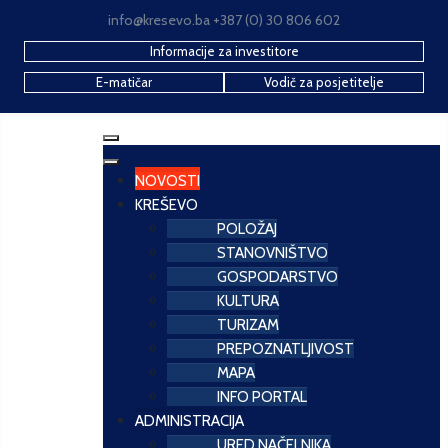
info@kresevo.ba +387 (0) 30 806 602
Informacije za investitore
E-matičar
Vodič za posjetitelje
NOVOSTI
KREŠEVO
POLOŽAJ
STANOVNIŠTVO
GOSPODARSTVO
KULTURA
TURIZAM
PREPOZNATLJIVOST
MAPA
INFO PORTAL
ADMINISTRACIJA
URED NAČELNIKA