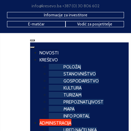
info@kresevo.ba +387 (0) 30 806 602
Informacije za investitore
E-matičar
Vodič za posjetitelje
NOVOSTI
KREŠEVO
POLOŽAJ
STANOVNIŠTVO
GOSPODARSTVO
KULTURA
TURIZAM
PREPOZNATLJIVOST
MAPA
INFO PORTAL
ADMINISTRACIJA
URED NAČELNIKA