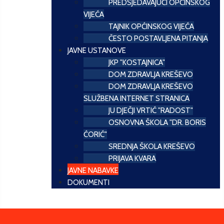
PREDSJEDAVAJUĆI OPĆINSKOG
VIJEĆA
TAJNIK OPĆINSKOG VIJEĆA
ČESTO POSTAVLJENA PITANJA
JAVNE USTANOVE
JKP "KOSTAJNICA"
DOM ZDRAVLJA KREŠEVO
DOM ZDRAVLJA KREŠEVO
SLUŽBENA INTERNET STRANICA
JU DJEČJI VRTIĆ "RADOST"
OSNOVNA ŠKOLA "DR. BORIS
ĆORIĆ"
SREDNJA ŠKOLA KREŠEVO
PRIJAVA KVARA
JAVNE NABAVKE
DOKUMENTI