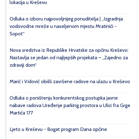
lokacija u Kreševu
Odluka o izboru najpovoljnijeg ponuditelja | „Izgradnja
vodovodne mreže u naseljenom mjestu Mratinići -
Sopot“
Nova sredstva iz Republike Hrvatske za općinu Kreševo:
Nastavlja se jedan od najljepših projekata – „Zajedno za
zdraviji dom“
Marić i Vidović obišli završene radove na ulazu u Kreševo
Odluka o poništenju konkurentskog postupka javne
nabave radova Uređenje parking prostora u Ulici fra Grge
Martića 177
Ljeto u Kreševu - Bogat program Dana općine