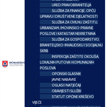
URED PRAVOBRANITELJA
SLUŽBA ZA FINANCIJE, OPĆU
UPRAVU I DRUŠTVENE DJELATNOSTI
SLUŽBA ZA CIVILNU ZAŠTITU,
URBANIZAM, IMOVINSKO-PRAVNE
POSLOVE I KATASTAR NEKRETNINA
SLUŽBA ZA GOSPODARSTVO,
BRANITELJSKO-INVALIDSKU I SOCIJALNU
SKRB
INSPEKCIJA ZAŠTITE OKOLIŠA,
LOKALNIH PUTOVA I KOMUNALNIH
POSLOVA
OPĆINSKI GLASNIK
JAVNE NABAVKE
OGLASI I NATJEČAJI
OBAVIJESTI SLUŽBI
STATUT OPĆINE KREŠEVO
VIJEĆE