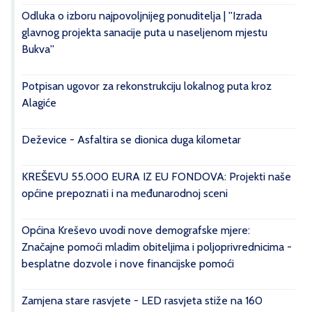
Odluka o izboru najpovoljnijeg ponuditelja | ''Izrada
glavnog projekta sanacije puta u naseljenom mjestu
Bukva''
Potpisan ugovor za rekonstrukciju lokalnog puta kroz
Alagiće
Deževice - Asfaltira se dionica duga kilometar
KREŠEVU 55.000 EURA IZ EU FONDOVA: Projekti naše
općine prepoznati i na međunarodnoj sceni
Općina Kreševo uvodi nove demografske mjere:
Značajne pomoći mladim obiteljima i poljoprivrednicima -
besplatne dozvole i nove financijske pomoći
Zamjena stare rasvjete - LED rasvjeta stiže na 160