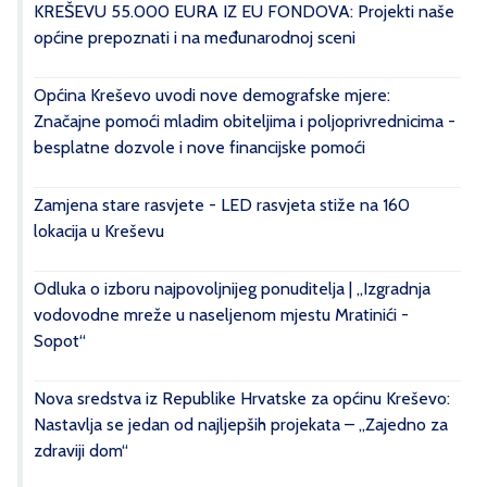
KREŠEVU 55.000 EURA IZ EU FONDOVA: Projekti naše
općine prepoznati i na međunarodnoj sceni
Općina Kreševo uvodi nove demografske mjere:
Značajne pomoći mladim obiteljima i poljoprivrednicima -
besplatne dozvole i nove financijske pomoći
Zamjena stare rasvjete - LED rasvjeta stiže na 160
lokacija u Kreševu
Odluka o izboru najpovoljnijeg ponuditelja | „Izgradnja
vodovodne mreže u naseljenom mjestu Mratinići -
Sopot“
Nova sredstva iz Republike Hrvatske za općinu Kreševo:
Nastavlja se jedan od najljepših projekata – „Zajedno za
zdraviji dom“