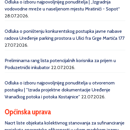
Odluka o izboru najpovoljnijeg ponuditelja | „Izgradnja
vodovodne mreže u naseljenom mjestu Mratinići - Sopot“
28.07.2026.
Odluka o poništenju konkurentskog postupka javne nabave
radova Uređenje parking prostora u Ulici fra Grge Martića 177
27.07.2026.
Preliminarna rang lista potencijalnih korisnika za prijem u
Poduzetnički inkubator
22.07.2026.
Odluka o izboru najpovoljnijeg ponuditelja u otvorenom
postupku | ''Izrada projektne dokumentacije Uređenje
Vranačkog potoka i potoka Kostajnice''
22.07.2026.
Općinska uprava
Nacrt liste objekata kolektivnog stanovanja za sufinanciranje
projekata energetske efikasnosti u užem gradskom jezgru