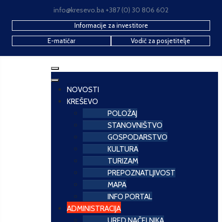
info@kresevo.ba +387 (0) 30 806 602
Informacije za investitore
E-matičar
Vodič za posjetitelje
NOVOSTI
KREŠEVO
POLOŽAJ
STANOVNIŠTVO
GOSPODARSTVO
KULTURA
TURIZAM
PREPOZNATLJIVOST
MAPA
INFO PORTAL
ADMINISTRACIJA
URED NAČELNIKA