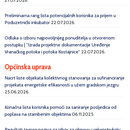
27.07.2026.
Preliminarna rang lista potencijalnih korisnika za prijem u
Poduzetnički inkubator
22.07.2026.
Odluka o izboru najpovoljnijeg ponuditelja u otvorenom
postupku | ''Izrada projektne dokumentacije Uređenje
Vranačkog potoka i potoka Kostajnice''
22.07.2026.
Općinska uprava
Nacrt liste objekata kolektivnog stanovanja za sufinanciranje
projekata energetske efikasnosti u užem gradskom jezgru
25.06.2026.
Konačna lista korisnika pomoći za saniranje posljedica od
poplava na stambenim objektima
06.11.2025.
Rezultati Javnog poziva za izbor za obnovu i rekonstrukciju