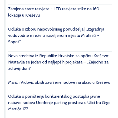
Zamjena stare rasvjete - LED rasvjeta stiže na 160
lokacija u Kreševu
Odluka o izboru najpovoljnijeg ponuditelja | „Izgradnja
vodovodne mreže u naseljenom mjestu Mratinići -
Sopot“
Nova sredstva iz Republike Hrvatske za općinu Kreševo:
Nastavlja se jedan od najljepših projekata – „Zajedno za
zdraviji dom“
Marić i Vidović obišli završene radove na ulazu u Kreševo
Odluka o poništenju konkurentskog postupka javne
nabave radova Uređenje parking prostora u Ulici fra Grge
Martića 177