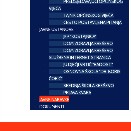
PREDSJEDAVAJUĆI OPĆINSKOG
VIJEĆA
TAJNIK OPĆINSKOG VIJEĆA
ČESTO POSTAVLJENA PITANJA
JAVNE USTANOVE
JKP "KOSTAJNICA"
DOM ZDRAVLJA KREŠEVO
DOM ZDRAVLJA KREŠEVO
SLUŽBENA INTERNET STRANICA
JU DJEČJI VRTIĆ "RADOST"
OSNOVNA ŠKOLA "DR. BORIS
ĆORIĆ"
SREDNJA ŠKOLA KREŠEVO
PRIJAVA KVARA
JAVNE NABAVKE
DOKUMENTI