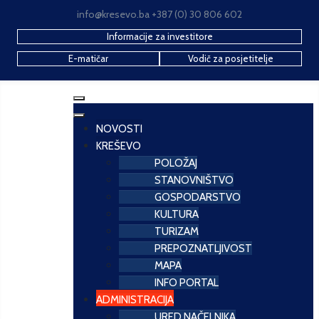
info@kresevo.ba +387 (0) 30 806 602
Informacije za investitore
E-matičar
Vodič za posjetitelje
NOVOSTI
KREŠEVO
POLOŽAJ
STANOVNIŠTVO
GOSPODARSTVO
KULTURA
TURIZAM
PREPOZNATLJIVOST
MAPA
INFO PORTAL
ADMINISTRACIJA
URED NAČELNIKA