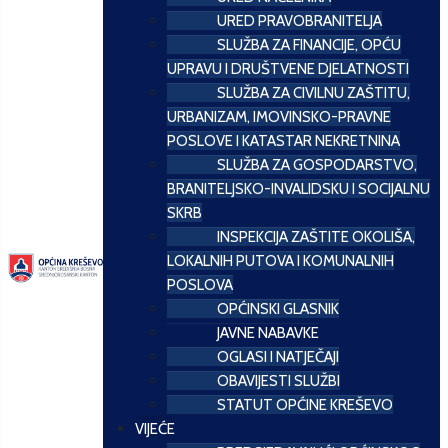
URED PRAVOBRANITELJA
SLUŽBA ZA FINANCIJE, OPĆU
UPRAVU I DRUŠTVENE DJELATNOSTI
SLUŽBA ZA CIVILNU ZAŠTITU,
URBANIZAM, IMOVINSKO-PRAVNE
POSLOVE I KATASTAR NEKRETNINA
SLUŽBA ZA GOSPODARSTVO,
BRANITELJSKO-INVALIDSKU I SOCIJALNU
SKRB
INSPEKCIJA ZAŠTITE OKOLIŠA,
LOKALNIH PUTOVA I KOMUNALNIH
POSLOVA
OPĆINSKI GLASNIK
JAVNE NABAVKE
OGLASI I NATJEČAJI
OBAVIJESTI SLUŽBI
STATUT OPĆINE KREŠEVO
VIJEĆE