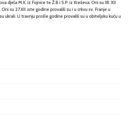
a djela M.K. iz Fojnice te Ž.B i S.P. iz Kreševa. Oni su 18. XII
ni su 27.XII. iste godine provalili su i u crkvu sv. Franje u
u ukrali. U travnju prošle godine provalili su u obiteljsku kuću u