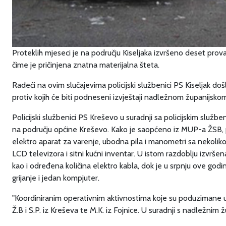
Proteklih mjeseci je na području Kiseljaka izvršeno deset proval
čime je pričinjena znatna materijalna šteta.
Radeći na ovim slučajevima policijski službenici PS Kiseljak došl
protiv kojih će biti podneseni izvještaji nadležnom županijskom
Policijski službenici PS Kreševo u suradnji sa policijskim služben
na području općine Kreševo. Kako je saopćeno iz MUP-a ŽSB, po
elektro aparat za varenje, ubodna pila i manometri sa nekoliko
LCD televizora i sitni kućni inventar. U istom razdoblju izvršen
kao i određena količina elektro kabla, dok je u srpnju ove godi
grijanje i jedan kompjuter.
"Koordiniranim operativnim aktivnostima koje su poduzimane u ci
Ž.B i S.P. iz Kreševa te M.K. iz Fojnice. U suradnji s nadležni