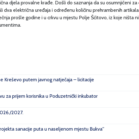
rivična djela provalne krađe. Došli do saznanja da su osumnjičeni za ov
li dva električna uređaja i određenu količinu prehrambenih artikala. O
čnja prošle godine i u crkvu u mjestu Polje Šćitovo, iz koje ništa nis
kumentima.
ne Kreševo putem javnog natječaja – licitacije
u za prijem korisnika u Poduzetnički inkubator
2026./2027.
projekta sanacije puta u naseljenom mjestu Bukva''