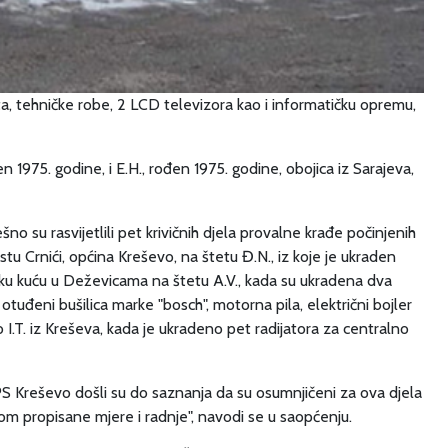
ita, tehničke robe, 2 LCD televizora kao i informatičku opremu,
en 1975. godine, i E.H., rođen 1975. godine, obojica iz Sarajeva,
ešno su rasvijetlili pet krivičnih djela provalne krađe počinjenih
 Crnići, općina Kreševo, na štetu Đ.N., iz koje je ukraden
jsku kuću u Deževicama na štetu A.V., kada su ukradena dva
otuđeni bušilica marke "bosch", motorna pila, električni bojler
 I.T. iz Kreševa, kada je ukradeno pet radijatora za centralno
i PS Kreševo došli su do saznanja da su osumnjičeni za ova djela
nom propisane mjere i radnje", navodi se u saopćenju.