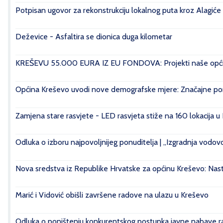
Potpisan ugovor za rekonstrukciju lokalnog puta kroz Alagiće
Deževice - Asfaltira se dionica duga kilometar
KREŠEVU 55.000 EURA IZ EU FONDOVA: Projekti naše općin
Općina Kreševo uvodi nove demografske mjere: Značajne pomo
Zamjena stare rasvjete - LED rasvjeta stiže na 160 lokacija u
Odluka o izboru najpovoljnijeg ponuditelja | „Izgradnja vod
Nova sredstva iz Republike Hrvatske za općinu Kreševo: Nasta
Marić i Vidović obišli završene radove na ulazu u Kreševo
Odluka o poništenju konkurentskog postupka javne nabave rad