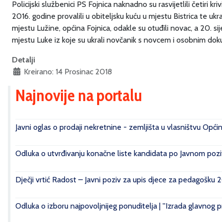
Policijski službenici PS Fojnica naknadno su rasvijetlili četiri k
2016. godine provalili u obiteljsku kuću u mjestu Bistrica te ukra
mjestu Lužine, općina Fojnica, odakle su otuđili novac, a 20. sije
mjestu Luke iz koje su ukrali novčanik s novcem i osobnim do
Detalji
Kreirano: 14 Prosinac 2018
Najnovije na portalu
Javni oglas o prodaji nekretnine - zemljišta u vlasništvu Opći
Odluka o utvrđivanju konačne liste kandidata po Javnom poziv
Dječji vrtić Radost – Javni poziv za upis djece za pedagošku 
Odluka o izboru najpovoljnijeg ponuditelja | ''Izrada glavnog 