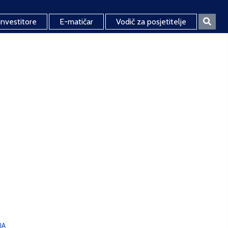
investitore
E-matičar
Vodič za posjetitelje
JA