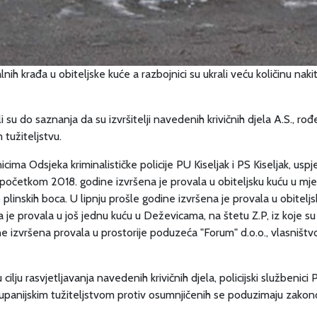
nih krađa u obiteljske kuće a razbojnici su ukrali veću količinu nak
i su do saznanja da su izvršitelji navedenih krivičnih djela A.S., rođ
 tužiteljstvu.
icima Odsjeka kriminalističke policije PU Kiseljak i PS Kiseljak, uspj
četkom 2018. godine izvršena je provala u obiteljsku kuću u mjestu
 plinskih boca. U lipnju prošle godine izvršena je provala u obitel
a je provala u još jednu kuću u Deževicama, na štetu Z.P, iz koje su 
ne izvršena provala u prostorije poduzeća "Forum" d.o.o., vlasništvo
lju rasvjetljavanja navedenih krivičnih djela, policijski službenic
m županijskim tužiteljstvom protiv osumnjičenih se poduzimaju zako