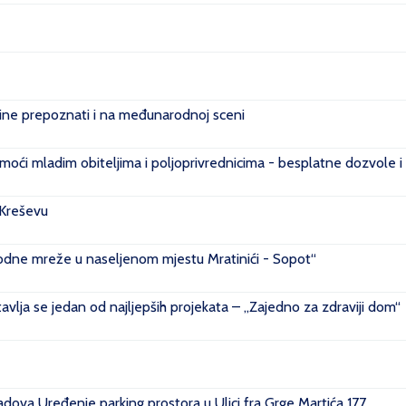
e prepoznati i na međunarodnoj sceni
ći mladim obiteljima i poljoprivrednicima - besplatne dozvole i
 Kreševu
ovodne mreže u naseljenom mjestu Mratinići - Sopot“
vlja se jedan od najljepših projekata – „Zajedno za zdraviji dom“
ova Uređenje parking prostora u Ulici fra Grge Martića 177