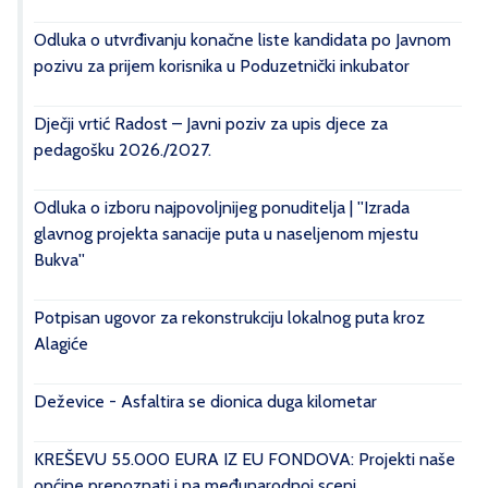
Odluka o utvrđivanju konačne liste kandidata po Javnom
pozivu za prijem korisnika u Poduzetnički inkubator
Dječji vrtić Radost – Javni poziv za upis djece za
pedagošku 2026./2027.
Odluka o izboru najpovoljnijeg ponuditelja | ''Izrada
glavnog projekta sanacije puta u naseljenom mjestu
Bukva''
Potpisan ugovor za rekonstrukciju lokalnog puta kroz
Alagiće
Deževice - Asfaltira se dionica duga kilometar
KREŠEVU 55.000 EURA IZ EU FONDOVA: Projekti naše
općine prepoznati i na međunarodnoj sceni