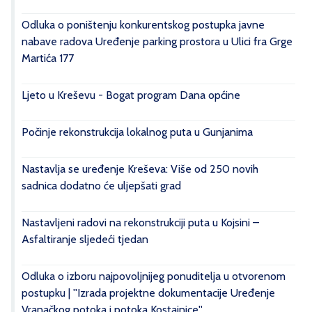
Odluka o poništenju konkurentskog postupka javne
nabave radova Uređenje parking prostora u Ulici fra Grge
Martića 177
Ljeto u Kreševu - Bogat program Dana općine
Počinje rekonstrukcija lokalnog puta u Gunjanima
Nastavlja se uređenje Kreševa: Više od 250 novih
sadnica dodatno će uljepšati grad
Nastavljeni radovi na rekonstrukciji puta u Kojsini –
Asfaltiranje sljedeći tjedan
Odluka o izboru najpovoljnijeg ponuditelja u otvorenom
postupku | ''Izrada projektne dokumentacije Uređenje
Vranačkog potoka i potoka Kostajnice''