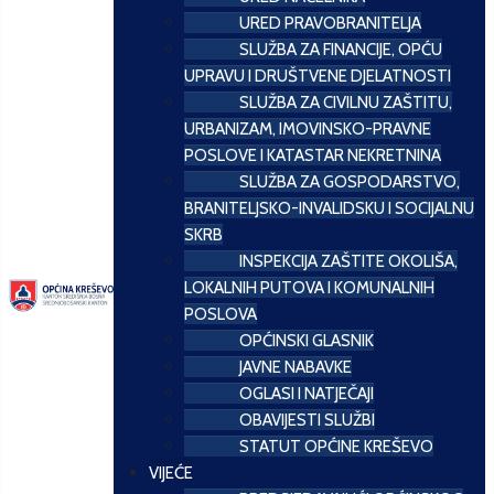
URED PRAVOBRANITELJA
SLUŽBA ZA FINANCIJE, OPĆU
UPRAVU I DRUŠTVENE DJELATNOSTI
SLUŽBA ZA CIVILNU ZAŠTITU,
URBANIZAM, IMOVINSKO-PRAVNE
POSLOVE I KATASTAR NEKRETNINA
SLUŽBA ZA GOSPODARSTVO,
BRANITELJSKO-INVALIDSKU I SOCIJALNU
SKRB
INSPEKCIJA ZAŠTITE OKOLIŠA,
LOKALNIH PUTOVA I KOMUNALNIH
POSLOVA
OPĆINSKI GLASNIK
JAVNE NABAVKE
OGLASI I NATJEČAJI
OBAVIJESTI SLUŽBI
STATUT OPĆINE KREŠEVO
VIJEĆE