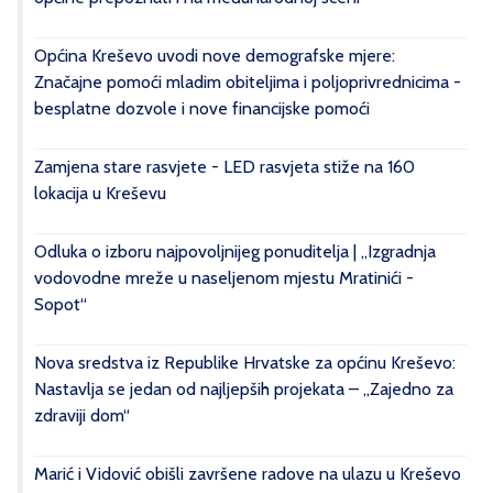
Općina Kreševo uvodi nove demografske mjere:
Značajne pomoći mladim obiteljima i poljoprivrednicima -
besplatne dozvole i nove financijske pomoći
Zamjena stare rasvjete - LED rasvjeta stiže na 160
lokacija u Kreševu
Odluka o izboru najpovoljnijeg ponuditelja | „Izgradnja
vodovodne mreže u naseljenom mjestu Mratinići -
Sopot“
Nova sredstva iz Republike Hrvatske za općinu Kreševo:
Nastavlja se jedan od najljepših projekata – „Zajedno za
zdraviji dom“
Marić i Vidović obišli završene radove na ulazu u Kreševo