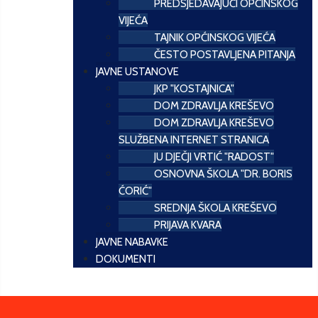
PREDSJEDAVAJUĆI OPĆINSKOG
VIJEĆA
TAJNIK OPĆINSKOG VIJEĆA
ČESTO POSTAVLJENA PITANJA
JAVNE USTANOVE
JKP "KOSTAJNICA"
DOM ZDRAVLJA KREŠEVO
DOM ZDRAVLJA KREŠEVO
SLUŽBENA INTERNET STRANICA
JU DJEČJI VRTIĆ "RADOST"
OSNOVNA ŠKOLA "DR. BORIS
ĆORIĆ"
SREDNJA ŠKOLA KREŠEVO
PRIJAVA KVARA
JAVNE NABAVKE
DOKUMENTI