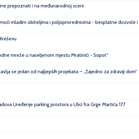
e prepoznati i na međunarodnoj sceni
ći mladim obiteljima i poljoprivrednicima - besplatne dozvole i
 Kreševu
ovodne mreže u naseljenom mjestu Mratinići - Sopot“
vlja se jedan od najljepših projekata – „Zajedno za zdraviji dom“
ova Uređenje parking prostora u Ulici fra Grge Martića 177