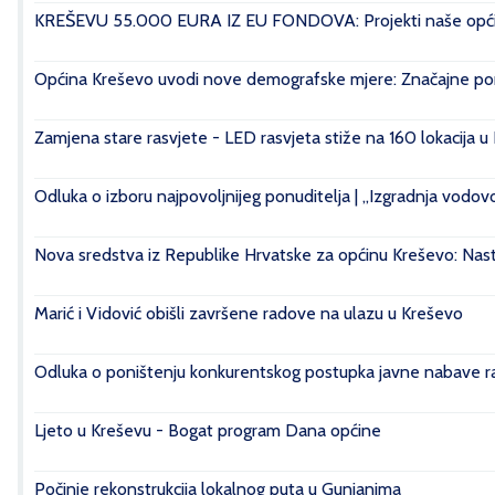
KREŠEVU 55.000 EURA IZ EU FONDOVA: Projekti naše općin
Općina Kreševo uvodi nove demografske mjere: Značajne pomo
Zamjena stare rasvjete - LED rasvjeta stiže na 160 lokacija u
Odluka o izboru najpovoljnijeg ponuditelja | „Izgradnja vod
Nova sredstva iz Republike Hrvatske za općinu Kreševo: Nasta
Marić i Vidović obišli završene radove na ulazu u Kreševo
Odluka o poništenju konkurentskog postupka javne nabave rad
Ljeto u Kreševu - Bogat program Dana općine
Počinje rekonstrukcija lokalnog puta u Gunjanima