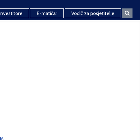
investitore
E-matičar
Vodič za posjetitelje
JA