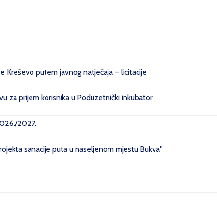
ne Kreševo putem javnog natječaja – licitacije
u za prijem korisnika u Poduzetnički inkubator
2026./2027.
projekta sanacije puta u naseljenom mjestu Bukva''