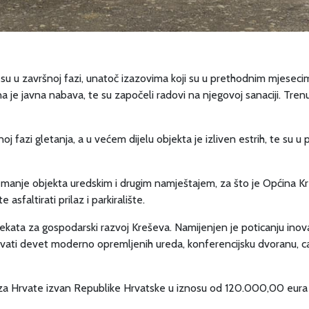
u završnoj fazi, unatoč izazovima koji su u prethodnim mjesecima u
a je javna nabava, te su započeli radovi na njegovoj sanaciji. Tre
 fazi gletanja, a u većem dijelu objekta je izliven estrih, te su 
premanje objekta uredskim i drugim namještajem, za što je Općina K
asfaltirati prilaz i parkiralište.
jekata za gospodarski razvoj Kreševa. Namijenjen je poticanju inov
avati devet moderno opremljenih ureda, konferencijsku dvoranu, ca
 za Hrvate izvan Republike Hrvatske u iznosu od 120.000,00 eura 