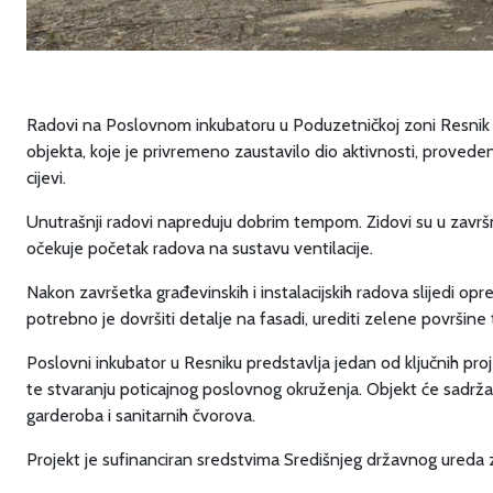
Radovi na Poslovnom inkubatoru u Poduzetničkoj zoni Resnik su 
objekta, koje je privremeno zaustavilo dio aktivnosti, proveden
cijevi.
Unutrašnji radovi napreduju dobrim tempom. Zidovi su u završnoj
očekuje početak radova na sustavu ventilacije.
Nakon završetka građevinskih i instalacijskih radova slijedi o
potrebno je dovršiti detalje na fasadi, urediti zelene površine te 
Poslovni inkubator u Resniku predstavlja jedan od ključnih pro
te stvaranju poticajnog poslovnog okruženja. Objekt će sadrž
garderoba i sanitarnih čvorova.
Projekt je sufinanciran sredstvima Središnjeg državnog ureda