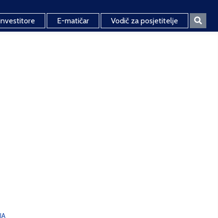
investitore
E-matičar
Vodič za posjetitelje
JA