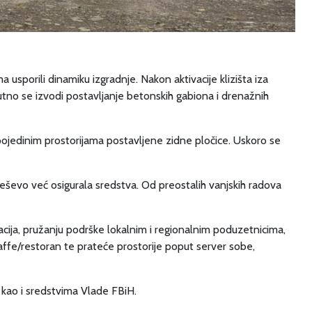
sporili dinamiku izgradnje. Nakon aktivacije klizišta iza
nutno se izvodi postavljanje betonskih gabiona i drenažnih
u pojedinim prostorijama postavljene zidne pločice. Uskoro se
reševo već osigurala sredstva. Od preostalih vanjskih radova
acija, pružanju podrške lokalnim i regionalnim poduzetnicima,
ffe/restoran te prateće prostorije poput server sobe,
kao i sredstvima Vlade FBiH.