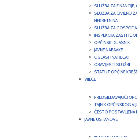
SLUŽBA ZA FINANCIJE
SLUŽBA ZA CIVILNU Z
NEKRETNINA
SLUŽBA ZA GOSPODAR
INSPEKCIJA ZAŠTITE 
OPĆINSKI GLASNIK
JAVNE NABAVKE
OGLASI I NATJEČAJI
OBAVIJESTI SLUŽBI
STATUT OPĆINE KREŠ
VIJEĆE
PREDSJEDAVAJUĆI OPĆ
TAJNIK OPĆINSKOG VI
ČESTO POSTAVLJENA P
JAVNE USTANOVE