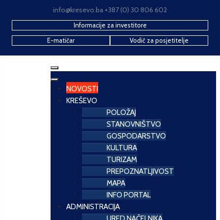
info@kresevo.ba +387 (0) 30 806 602
Informacije za investitore
E-matičar
Vodič za posjetitelje
NOVOSTI
KREŠEVO
POLOŽAJ
STANOVNIŠTVO
GOSPODARSTVO
KULTURA
TURIZAM
PREPOZNATLJIVOST
MAPA
INFO PORTAL
ADMINISTRACIJA
URED NAČELNIKA