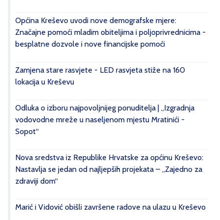
Općina Kreševo uvodi nove demografske mjere:
Značajne pomoći mladim obiteljima i poljoprivrednicima -
besplatne dozvole i nove financijske pomoći
Zamjena stare rasvjete - LED rasvjeta stiže na 160
lokacija u Kreševu
Odluka o izboru najpovoljnijeg ponuditelja | „Izgradnja
vodovodne mreže u naseljenom mjestu Mratinići -
Sopot“
Nova sredstva iz Republike Hrvatske za općinu Kreševo:
Nastavlja se jedan od najljepših projekata – „Zajedno za
zdraviji dom“
Marić i Vidović obišli završene radove na ulazu u Kreševo