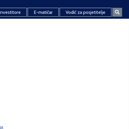
investitore
E-matičar
Vodič za posjetitelje
JA