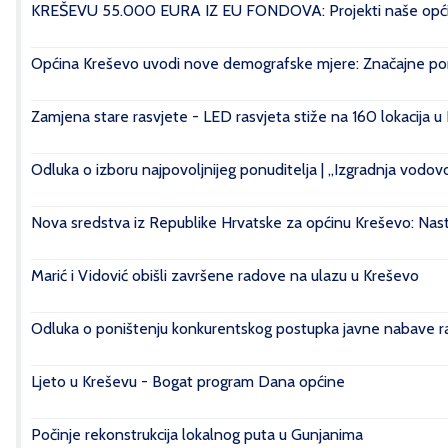
KREŠEVU 55.000 EURA IZ EU FONDOVA: Projekti naše općin
Općina Kreševo uvodi nove demografske mjere: Značajne pomo
Zamjena stare rasvjete - LED rasvjeta stiže na 160 lokacija u
Odluka o izboru najpovoljnijeg ponuditelja | „Izgradnja vod
Nova sredstva iz Republike Hrvatske za općinu Kreševo: Nasta
Marić i Vidović obišli završene radove na ulazu u Kreševo
Odluka o poništenju konkurentskog postupka javne nabave rad
Ljeto u Kreševu - Bogat program Dana općine
Počinje rekonstrukcija lokalnog puta u Gunjanima