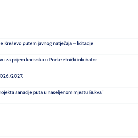
ne Kreševo putem javnog natječaja – licitacije
u za prijem korisnika u Poduzetnički inkubator
2026./2027.
projekta sanacije puta u naseljenom mjestu Bukva''