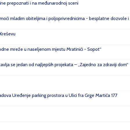
e prepoznati i na međunarodnoj sceni
ći mladim obiteljima i poljoprivrednicima - besplatne dozvole i
 Kreševu
ovodne mreže u naseljenom mjestu Mratinići - Sopot“
vlja se jedan od najljepših projekata – „Zajedno za zdraviji dom“
ova Uređenje parking prostora u Ulici fra Grge Martića 177