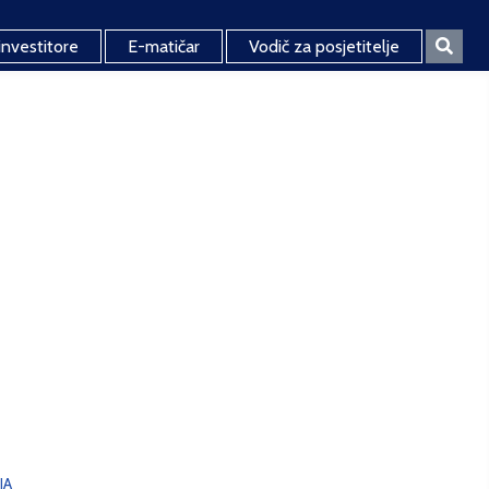
investitore
E-matičar
Vodič za posjetitelje
JA