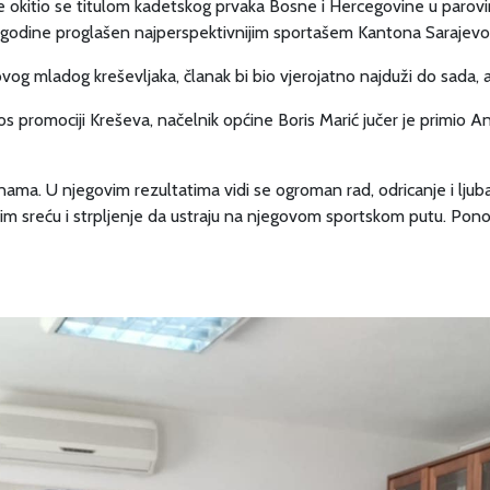
e okitio se titulom kadetskog prvaka Bosne i Hercegovine u parovi
le godine proglašen najperspektivnijim sportašem Kantona Sarajevo
vog mladog kreševljaka, članak bi bio vjerojatno najduži do sada, 
os promociji Kreševa, načelnik općine Boris Marić jučer je primio 
 nama. U njegovim rezultatima vidi se ogroman rad, odricanje i ljub
 im sreću i strpljenje da ustraju na njegovom sportskom putu. Pon