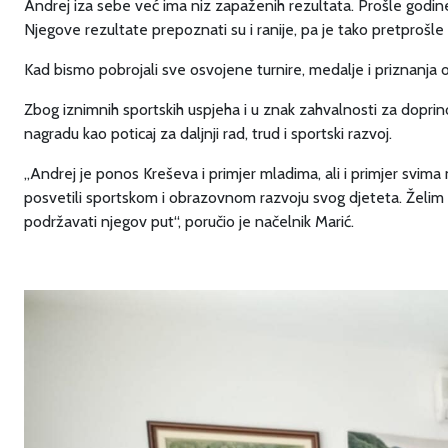
Andrej iza sebe već ima niz zapaženih rezultata. Prošle godin
Njegove rezultate prepoznati su i ranije, pa je tako pretproš
Kad bismo pobrojali sve osvojene turnire, medalje i priznanja o
Zbog iznimnih sportskih uspjeha i u znak zahvalnosti za doprin
nagradu kao poticaj za daljnji rad, trud i sportski razvoj.
„Andrej je ponos Kreševa i primjer mladima, ali i primjer svima
posvetili sportskom i obrazovnom razvoju svog djeteta. Želim
podržavati njegov put“, poručio je načelnik Marić.