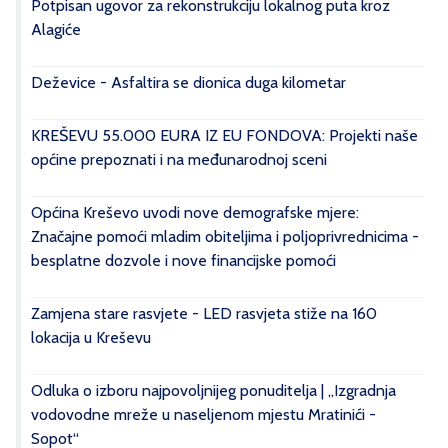
Potpisan ugovor za rekonstrukciju lokalnog puta kroz
Alagiće
Deževice - Asfaltira se dionica duga kilometar
KREŠEVU 55.000 EURA IZ EU FONDOVA: Projekti naše
općine prepoznati i na međunarodnoj sceni
Općina Kreševo uvodi nove demografske mjere:
Značajne pomoći mladim obiteljima i poljoprivrednicima -
besplatne dozvole i nove financijske pomoći
Zamjena stare rasvjete - LED rasvjeta stiže na 160
lokacija u Kreševu
Odluka o izboru najpovoljnijeg ponuditelja | „Izgradnja
vodovodne mreže u naseljenom mjestu Mratinići -
Sopot“