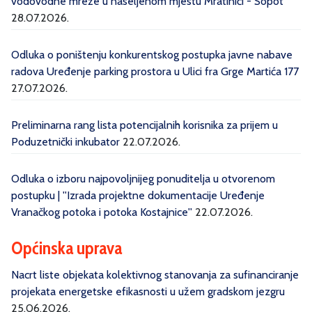
vodovodne mreže u naseljenom mjestu Mratinići - Sopot“
28.07.2026.
Odluka o poništenju konkurentskog postupka javne nabave
radova Uređenje parking prostora u Ulici fra Grge Martića 177
27.07.2026.
Preliminarna rang lista potencijalnih korisnika za prijem u
Poduzetnički inkubator
22.07.2026.
Odluka o izboru najpovoljnijeg ponuditelja u otvorenom
postupku | ''Izrada projektne dokumentacije Uređenje
Vranačkog potoka i potoka Kostajnice''
22.07.2026.
Općinska uprava
Nacrt liste objekata kolektivnog stanovanja za sufinanciranje
projekata energetske efikasnosti u užem gradskom jezgru
25.06.2026.