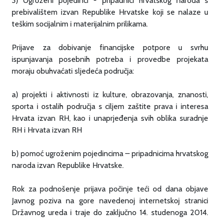
3) Ugroženi pojedinci - pripadnici hrvatskog naroda s
prebivalištem izvan Republike Hrvatske koji se nalaze u
teškim socijalnim i materijalnim prilikama.
Prijave za dobivanje financijske potpore u svrhu
ispunjavanja posebnih potreba i provedbe projekata
moraju obuhvaćati sljedeća područja:
a) projekti i aktivnosti iz kulture, obrazovanja, znanosti,
sporta i ostalih područja s ciljem zaštite prava i interesa
Hrvata izvan RH, kao i unaprjeđenja svih oblika suradnje
RH i Hrvata izvan RH
b) pomoć ugroženim pojedincima – pripadnicima hrvatskog
naroda izvan Republike Hrvatske.
Rok za podnošenje prijava počinje teći od dana objave
Javnog poziva na gore navedenoj internetskoj stranici
Državnog ureda i traje do zaključno 14. studenoga 2014.