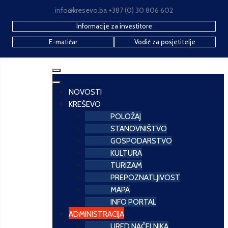
info@kresevo.ba +387 (0) 30 806 602
Informacije za investitore
E-matičar
Vodič za posjetitelje
NOVOSTI
KREŠEVO
POLOŽAJ
STANOVNIŠTVO
GOSPODARSTVO
KULTURA
TURIZAM
PREPOZNATLJIVOST
MAPA
INFO PORTAL
ADMINISTRACIJA
URED NAČELNIKA